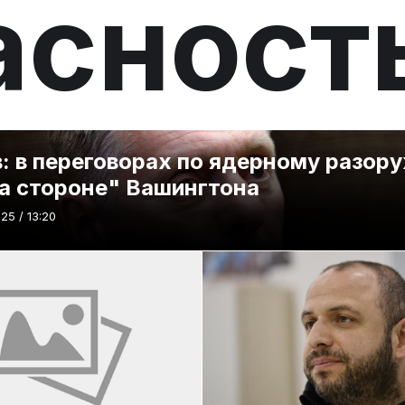
асност
: в переговорах по ядерному разо
а стороне" Вашингтона
25 / 13:20