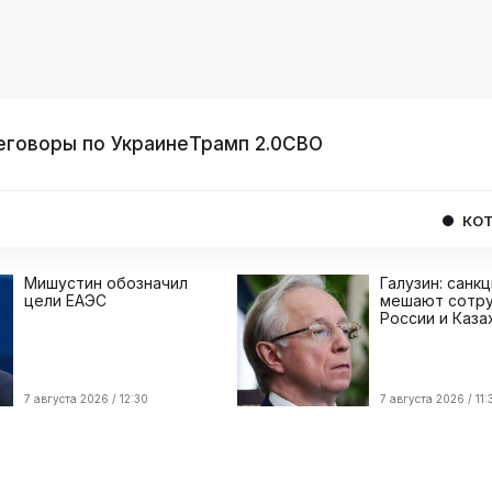
еговоры по Украине
Трамп 2.0
СВО
КОТИРОВКИ
USD
Мишустин обозначил
Галузин: санк
цели ЕАЭС
мешают сотру
России и Каза
7 августа 2026 / 12:30
7 августа 2026 / 11: