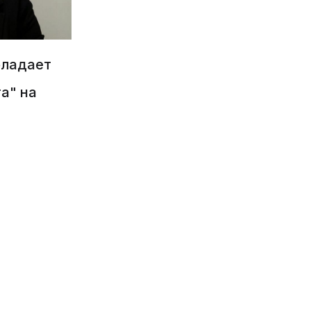
бладает
а" на