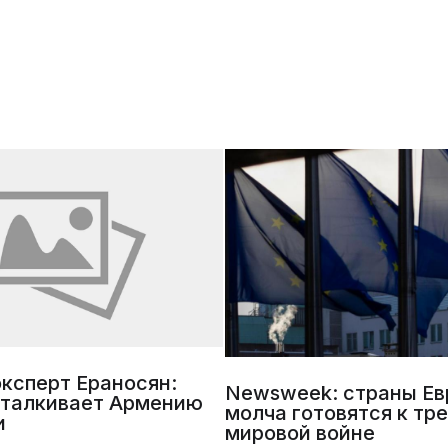
ксперт Ераносян:
Newsweek: страны Е
дталкивает Армению
молча готовятся к тр
и
мировой войне