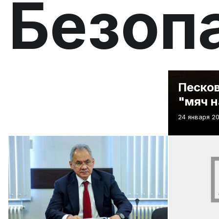
Безоп
Песков
"мяч н
24 января 20