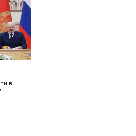
ти в
е