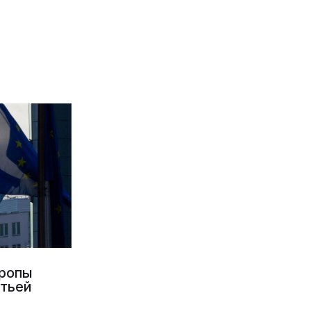
вропы
етьей