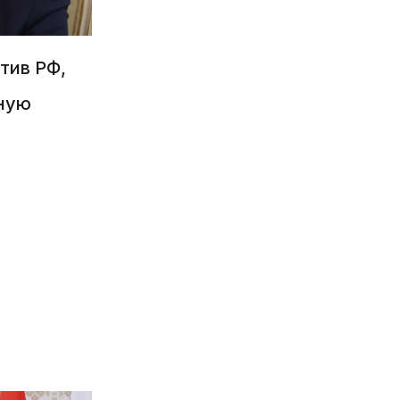
тив РФ,
ную