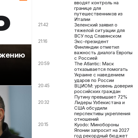
ь
вводят контроль на
границе для
путешественников из
Италии
21:42
Зеленский заявил о
тяжелой ситуации для
ВСУ под Славянском
21:16
Экс-президент
Финляндии отметил
важность диалога Европы
ружению
с Россией
20:59
The Atlantic: Маск
отказывается помогать
Украине с наведением
ударов по России
20:45
ВЦИОМ: уровень доверия
российских граждан
Путину превышает 72%
20:32
Лидеры Узбекистана и
США обсудили
перспективы укрепления
отношений
20:15
Kyodo: Минобороны
Японии запросит на 2027
год рекордный бюджет