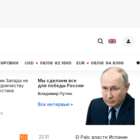
08/08
82.1665
EUR
08/08
94.8366
НОВОСТИ ЧАС
ции Запада не
Мы сделаем все
дничеству
для победы России
хстана
Владимир Путин
Все интервью
39
22:31
El País: власти Испании