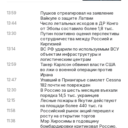
13:59
Пушков отреагировал на заявление
Вайкуле о защите Латвии
13:44
Число летальных исходов в ДР Конго
от Эболы составило более 1,8 тыс.
13:30
Путин позитивно оценил перспективы
сотрудничества между Россией и
Киргизией
13:14
ВС РФ ударили по используемым ВСУ
объектам инфраструктуры и
логистическим центрам
12:59
Такер Карлсон обвинил власти США
во лжи о военной операции против
Ирана
12:47
Упавший в Приангарье самолет Cessna
182 почти не поврежден
12:30
В Россию за шесть месяцев въехали
порядка 14,5 тыс. украинцев
12:15
Лесные пожары в Якутии действуют
на площади более 440 тыс. га
11:58
Российский рынок акций перешел к
росту на открытии торгов
11:38
Мэр Хиросимы в годовщину
бомбардировки критиковал Россию,