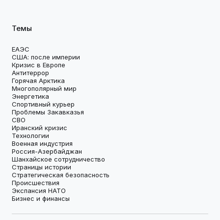
Темы
ЕАЭС
США: после империи
Кризис в Европе
Антитеррор
Горячая Арктика
Многополярный мир
Энергетика
Спортивный курьер
Проблемы Закавказья
СВО
Иранский кризис
Технологии
Военная индустрия
Россия-Азербайджан
Шанхайское сотрудничество
Страницы истории
Стратегическая безопасность
Происшествия
Экспансия НАТО
Бизнес и финансы