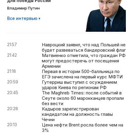
для победы России
Владимир Путин
Все интервью
21:57
Навроцкий заявил, что над Польшей не
будет развеваться бандеровский флаг
21:42
Матвиенко отметила, что граждан РФ
могут предостеречь от посещения
Армении
21:18
Первая в истории 500-балльница по
ЕГЭ зачислена на первый курс МФТИ
20:59
Гутерриш выступил с осуждением
ударов Киева по регионам РФ
20:45
The Maghreb Times: после событий в
Сеуте около 60 марокканцев пропали
без вести
20:28
Кадыров зарегистрирован
кандидатом на должность главы
Чечни
20:13
Цена нефти Brent росла более чем на
3%