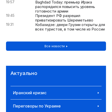
19:57
Baghdad Today: премьер Ирака
распорядился повысить уровень
готовности армии
19:45
Президент РФ разрешил
приватизировать Шереметьево
19:31
Кобахидзе: двери Грузии открыты для
всех туристов, в том числе из России
Все новости
Актуально
Иранский кризис
Переговоры по Украине