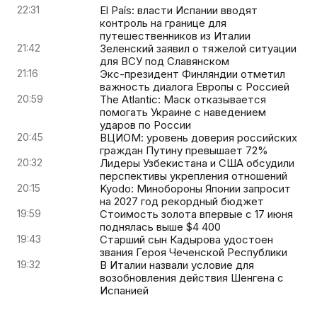
22:31
El País: власти Испании вводят
контроль на границе для
путешественников из Италии
21:42
Зеленский заявил о тяжелой ситуации
для ВСУ под Славянском
21:16
Экс-президент Финляндии отметил
важность диалога Европы с Россией
20:59
The Atlantic: Маск отказывается
помогать Украине с наведением
ударов по России
20:45
ВЦИОМ: уровень доверия российских
граждан Путину превышает 72%
20:32
Лидеры Узбекистана и США обсудили
перспективы укрепления отношений
20:15
Kyodo: Минобороны Японии запросит
на 2027 год рекордный бюджет
19:59
Стоимость золота впервые с 17 июня
поднялась выше $4 400
19:43
Старший сын Кадырова удостоен
звания Героя Чеченской Республики
19:32
В Италии назвали условие для
возобновления действия Шенгена с
Испанией