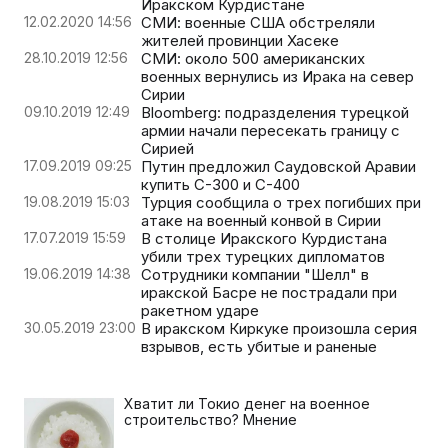
Иракском Курдистане
12.02.2020 14:56
СМИ: военные США обстреляли
жителей провинции Хасеке
28.10.2019 12:56
СМИ: около 500 американских
военных вернулись из Ирака на север
Сирии
09.10.2019 12:49
Bloomberg: подразделения турецкой
армии начали пересекать границу с
Сирией
17.09.2019 09:25
Путин предложил Саудовской Аравии
купить С-300 и С-400
19.08.2019 15:03
Турция сообщила о трех погибших при
атаке на военный конвой в Сирии
17.07.2019 15:59
В столице Иракского Курдистана
убили трех турецких дипломатов
19.06.2019 14:38
Сотрудники компании "Шелл" в
иракской Басре не пострадали при
ракетном ударе
30.05.2019 23:00
В иракском Киркуке произошла серия
взрывов, есть убитые и раненые
Хватит ли Токио денег на военное
строительство? Мнение