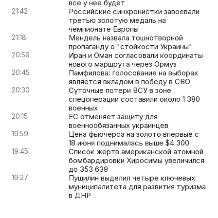
все у нее будет
21:42
Российские синхронистки завоевали
третью золотую медаль на
чемпионате Европы
21:18
Мендель назвала тошнотворной
пропаганду о "стойкости Украины"
20:59
Иран и Оман согласовали координаты
нового маршрута через Ормуз
20:45
Памфилова: голосование на выборах
является вкладом в победу в СВО
20:30
Суточные потери ВСУ в зоне
спецоперации составили около 1 380
военных
20:15
ЕС отменяет защиту для
военнообязанных украинцев
19:59
Цена фьючерса на золото впервые с
18 июня поднималась выше $4 300
19:45
Список жертв американской атомной
бомбардировки Хиросимы увеличился
до 353 639
19:27
Пушилин выделил четыре ключевых
муниципалитета для развития туризма
в ДНР