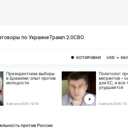
еговоры по Украине
Трамп 2.0
СВО
КОТИРОВКИ
USD
06/08
80.9293
Президентские выборы
Политолог: п
в Бразилии: опыт против
мигрантов – с
молодости
для ЕС, и все
ухудшается
5 августа 2026 / 12:43
5 августа 2026 / 12
ельность против России