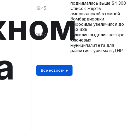
поднималась выше $4 300
19:45
Список жертв
жном
американской атомной
бомбардировки
Хиросимы увеличился до
353 639
19:27
Пушилин выделил четыре
ключевых
муниципалитета для
а
развития туризма в ДНР
Все новости