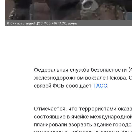
© Снимок с видео/ ЦОС ФСБ РФ/ ТАСС, архив
Федеральная служба безопасности (
железнодорожном вокзале Пскова. О
связей ФСБ сообщает
ТАСС
.
Отмечается, что террористами оказа
состоявшие в ячейке международной
планировали взорвать здание городс