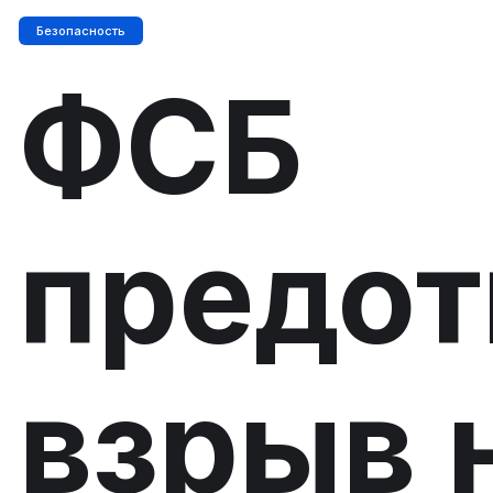
Безопасность
ФСБ
предот
взрыв 