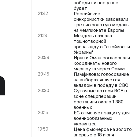
победит и все у нее
будет
21:42
Российские
синхронистки завоевали
третью золотую медаль
на чемпионате Европы
21:18
Мендель назвала
тошнотворной
пропаганду о "стойкости
Украины"
20:59
Иран и Оман согласовали
координаты нового
а
маршрута через Ормуз
20:45
Памфилова: голосование
на выборах является
вкладом в победу в СВО
20:30
Суточные потери ВСУ в
зоне спецоперации
составили около 1 380
военных
20:15
ЕС отменяет защиту для
военнообязанных
украинцев
19:59
Цена фьючерса на золото
впервые с 18 июня