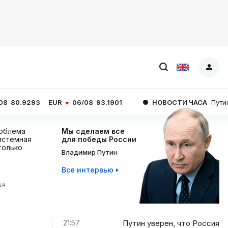
EUR
06/08
93.1901
НОВОСТИ ЧАСА
Путин уверен, что
роблема
Мы сделаем все
истемная
для победы России
 только
Владимир Путин
Все интервью
:24
21:57
Путин уверен, что Россия