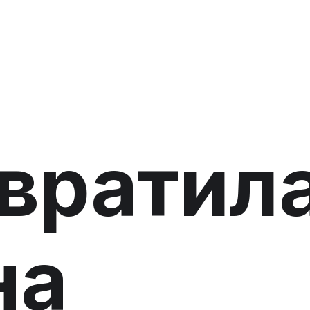
вратил
на