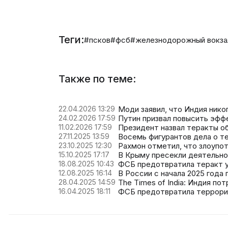
Теги:
#псков
#фсб
#железнодорожный вокза
Также по теме:
22.04.2026 13:29
Моди заявил, что Индия ник
24.02.2026 17:59
Путин призвал повысить эф
11.02.2026 17:59
Президент назвал теракты о
27.11.2025 13:59
Восемь фигурантов дела о т
23.10.2025 12:30
Рахмон отметил, что злоупо
15.10.2025 17:17
В Крыму пресекли деятельно
18.08.2025 10:43
ФСБ предотвратила теракт 
12.08.2025 16:14
В России с начала 2025 года
28.04.2025 14:59
The Times of India: Индия п
16.04.2025 18:11
ФСБ предотвратила террорис