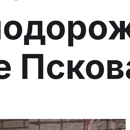
нодоро
е Псков