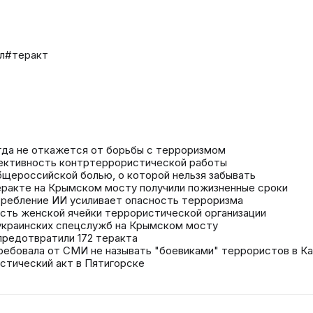
л
#теракт
огда не откажется от борьбы с терроризмом
фективность контртеррористической работы
бщероссийской болью, о которой нельзя забывать
еракте на Крымском мосту получили пожизненные сроки
требление ИИ усиливает опасность терроризма
сть женской ячейки террористической организации
украинских спецслужб на Крымском мосту
 предотвратили 172 теракта
отребовала от СМИ не называть "боевиками" террористов в 
тический акт в Пятигорске