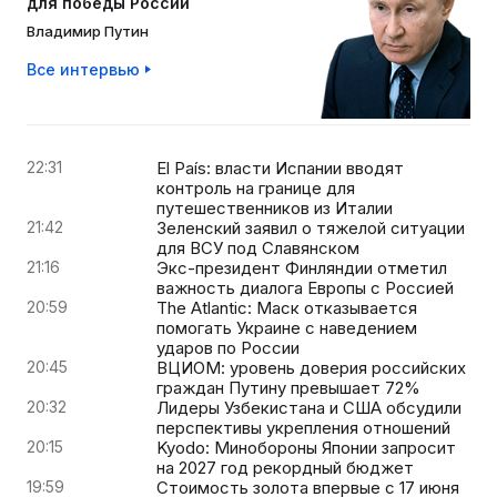
для победы России
Владимир Путин
Все интервью
22:31
El País: власти Испании вводят
контроль на границе для
путешественников из Италии
21:42
Зеленский заявил о тяжелой ситуации
для ВСУ под Славянском
21:16
Экс-президент Финляндии отметил
важность диалога Европы с Россией
20:59
The Atlantic: Маск отказывается
помогать Украине с наведением
ударов по России
20:45
ВЦИОМ: уровень доверия российских
граждан Путину превышает 72%
20:32
Лидеры Узбекистана и США обсудили
перспективы укрепления отношений
20:15
Kyodo: Минобороны Японии запросит
на 2027 год рекордный бюджет
19:59
Стоимость золота впервые с 17 июня