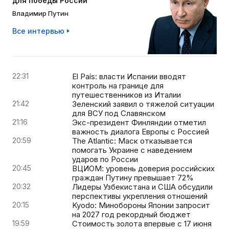
для победы России
Владимир Путин
Все интервью
22:31
El País: власти Испании вводят
контроль на границе для
путешественников из Италии
21:42
Зеленский заявил о тяжелой ситуации
для ВСУ под Славянском
21:16
Экс-президент Финляндии отметил
важность диалога Европы с Россией
20:59
The Atlantic: Маск отказывается
помогать Украине с наведением
ударов по России
20:45
ВЦИОМ: уровень доверия российских
граждан Путину превышает 72%
20:32
Лидеры Узбекистана и США обсудили
перспективы укрепления отношений
20:15
Kyodo: Минобороны Японии запросит
на 2027 год рекордный бюджет
19:59
Стоимость золота впервые с 17 июня