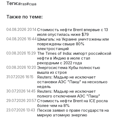
Теги:
#газ
#сша
Также по теме:
04.08.2026 20:14
Стоимость нефти Brent впервые с 13
июля опустилась ниже $79
04.08.2026 16:44
Шмыгаль: на Украине уничтожены или
повреждены свыше 80%
электростанций
03.08.2026 15:29
The Times of India: импорт российской
нефти в Индию в июле стал
рекордным с 2022 года
03.08.2026 10:20
Энергосистема Кубы полностью
вышла из строя
31.07.2026 16:15
Reuters: Мадьяр не исключает
остановки АЭС "Пакш" на несколько
недель
30.07.2026 14:45
Reuters: Мадьяр не исключает
полного отключения АЭС "Пакш"
29.07.2026 20:57
Стоимость нефти Brent на ICE росла
более чем на 8%
23.07.2026 13:43
Песков заявил о праве государств на
мирную атомную энергию