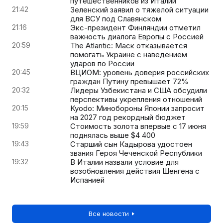
путешественников из Италии
21:42
Зеленский заявил о тяжелой ситуации
для ВСУ под Славянском
21:16
Экс-президент Финляндии отметил
важность диалога Европы с Россией
20:59
The Atlantic: Маск отказывается
помогать Украине с наведением
ударов по России
20:45
ВЦИОМ: уровень доверия российских
граждан Путину превышает 72%
20:32
Лидеры Узбекистана и США обсудили
перспективы укрепления отношений
20:15
Kyodo: Минобороны Японии запросит
на 2027 год рекордный бюджет
19:59
Стоимость золота впервые с 17 июня
поднялась выше $4 400
19:43
Старший сын Кадырова удостоен
звания Героя Чеченской Республики
19:32
В Италии назвали условие для
возобновления действия Шенгена с
Испанией
Все новости