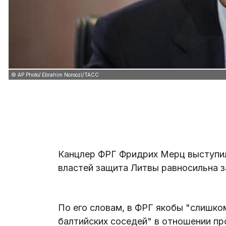
© AP Photo/ Ebrahim Noroozi/ТАСС
Канцлер ФРГ Фридрих Мерц выступил
властей защита Литвы равносильна 
По его словам, в ФРГ якобы "слишк
балтийских соседей" в отношении п