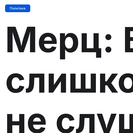
Политика
Мерц: 
слишко
не слу