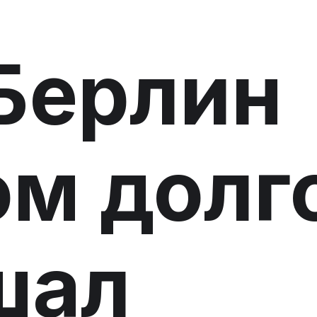
Берлин
м долг
шал