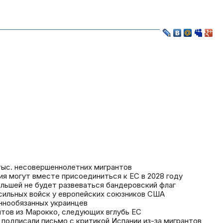
 тыс. несовершеннолетних мигрантов
рия могут вместе присоединиться к ЕС в 2028 году
ольшей не будет развеваться бандеровский флаг
 сильных войск у европейских союзников США
ннообязанных украинцев
нтов из Марокко, следующих вглубь ЕС
е подписали письмо с критикой Испании из-за мигрантов