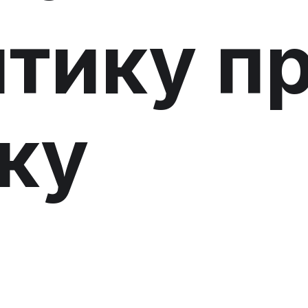
тику п
ку