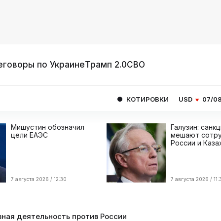
еговоры по Украине
Трамп 2.0
СВО
КОТИРОВКИ
USD
07/08
81.4077
E
Мишустин обозначил
Галузин: санк
цели ЕАЭС
мешают сотру
России и Каза
7 августа 2026 / 12:30
7 августа 2026 / 11:
ная деятельность против России