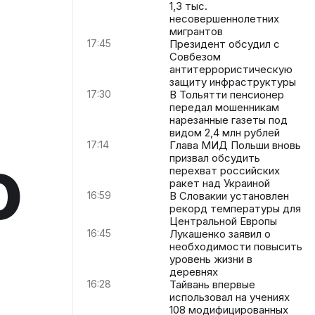
1,3 тыс.
несовершеннолетних
мигрантов
17:45
Президент обсудил с
Совбезом
антитеррористическую
защиту инфраструктуры
17:30
В Тольятти пенсионер
передал мошенникам
нарезанные газеты под
видом 2,4 млн рублей
17:14
Глава МИД Польши вновь
о
призвал обсудить
перехват российских
ракет над Украиной
16:59
В Словакии установлен
рекорд температуры для
Центральной Европы
16:45
Лукашенко заявил о
необходимости повысить
уровень жизни в
деревнях
16:28
Тайвань впервые
использовал на учениях
108 модифицированных