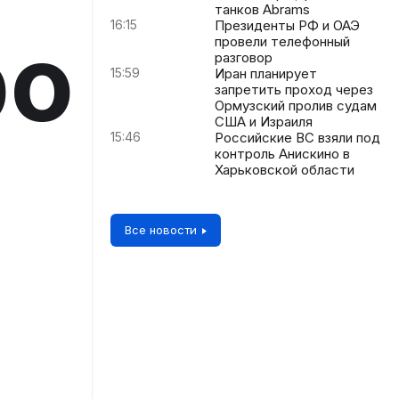
танков Abrams
16:15
Президенты РФ и ОАЭ
ро
провели телефонный
разговор
15:59
Иран планирует
запретить проход через
Ормузский пролив судам
США и Израиля
15:46
Российские ВС взяли под
контроль Анискино в
Харьковской области
Все новости