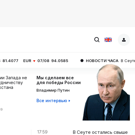
UR
07/08
94.0585
НОВОСТИ ЧАСА
В Сеуте остались с
ции Запада не
Мы сделаем все
дничеству
для победы России
хстана
Владимир Путин
Все интервью
39
17:59
В Сеуте остались свыше