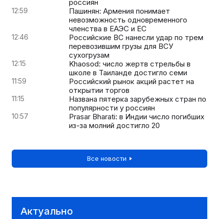
россиян
12:59
Пашинян: Армения понимает
невозможность одновременного
членства в ЕАЭС и ЕС
12:46
Российские ВС нанесли удар по трем
перевозившим грузы для ВСУ
сухогрузам
12:15
Khaosod: число жертв стрельбы в
школе в Таиланде достигло семи
11:59
Российский рынок акций растет на
открытии торгов
11:15
Названа пятерка зарубежных стран по
популярности у россиян
10:57
Prasar Bharati: в Индии число погибших
из-за молний достигло 20
Все новости
Актуально