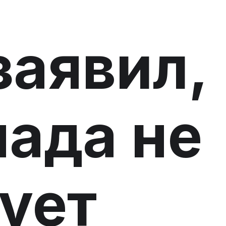
заявил,
нада не
ует