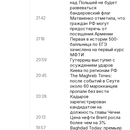
над Польшей не будет
развеваться
бандеровский флаг
21:42
Матвиенко отметила, что
граждан РФ могут
предостеречь от
посещения Армении
21:18
Первая в истории 500-
балльница по ЕГЭ
зачислена на первый курс
МФТИ
20:59
Гутерриш выступил с
осуждением ударов
Киева по регионам РФ
20:45
The Maghreb Times:
после событий в Сеуте
около 60 марокканцев
пропали без вести
20:28
Кадыров
зарегистрирован
кандидатом на
должность главы Чечни
20:13
Цена нефти Brent росла
более чем на 3%
19:57
Baghdad Today: премьер