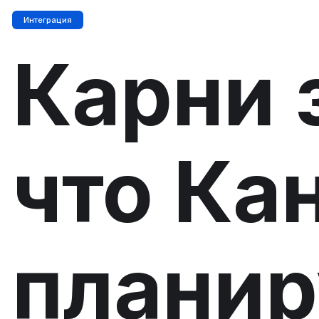
Интеграция
Карни 
что Ка
планир