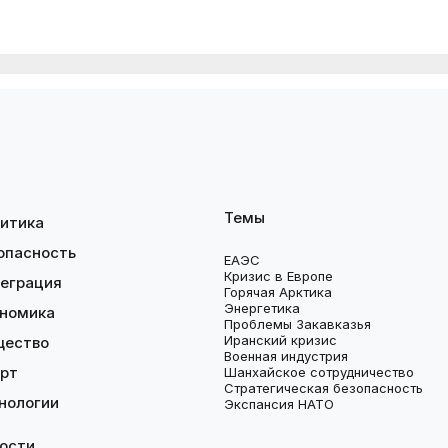
Темы
итика
опасность
ЕАЭС
Кризис в Европе
еграция
Горячая Арктика
Энергетика
номика
Проблемы Закавказья
Иранский кризис
щество
Военная индустрия
рт
Шанхайское сотрудничество
Стратегическая безопасность
нологии
Экспансия НАТО
ости