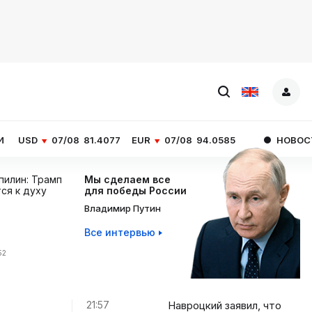
07/08
81.4077
EUR
07/08
94.0585
НОВОСТИ ЧАСА
пилин: Трамп
Мы сделаем все
ся к духу
для победы России
Владимир Путин
Все интервью
52
21:57
Навроцкий заявил, что