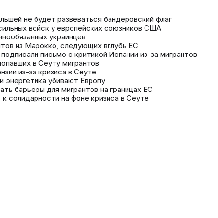
ольшей не будет развеваться бандеровский флаг
 сильных войск у европейских союзников США
ннообязанных украинцев
нтов из Марокко, следующих вглубь ЕС
е подписали письмо с критикой Испании из-за мигрантов
попавших в Сеуту мигрантов
нзии из-за кризиса в Сеуте
 и энергетика убивают Европу
ать барьеры для мигрантов на границах ЕС
 к солидарности на фоне кризиса в Сеуте