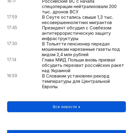
18:17
Российские ВС с начала
спецоперации нейтрализовали 200
тыс. дронов ВСУ
17:59
В Сеуте остались свыше 1,3 тыс.
несовершеннолетних мигрантов
17:45
Президент обсудил с Совбезом
антитеррористическую защиту
инфраструктуры
17:30
В Тольятти пенсионер передал
мошенникам нарезанные газеты под
видом 2,4 млн рублей
17:14
Глава МИД Польши вновь призвал
обсудить перехват российских ракет
над Украиной
16:59
В Словакии установлен рекорд
температуры для Центральной
Европы
Все новости