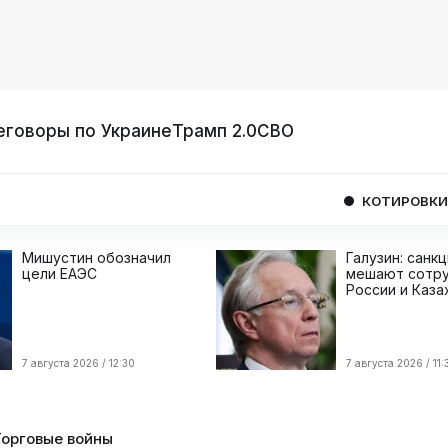
еговоры по Украине
Трамп 2.0
СВО
КОТИРОВКИ
USD
09/
Мишустин обозначил
Галузин: санк
цели ЕАЭС
мешают сотру
России и Каза
7 августа 2026 / 12:30
7 августа 2026 / 11:
Торговые войны