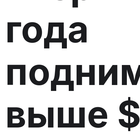
года
подни
выше $