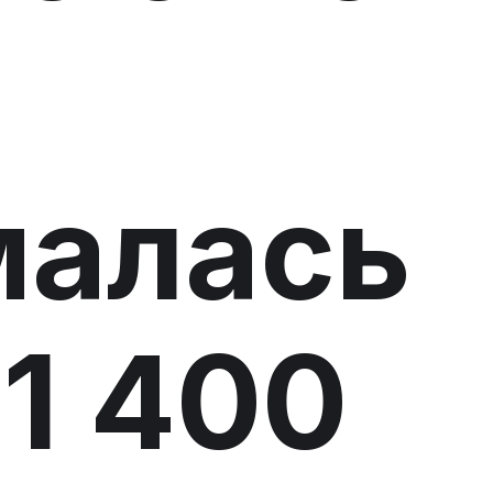
малась
1 400