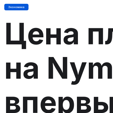
Экономика
Цена п
на Nym
впервы