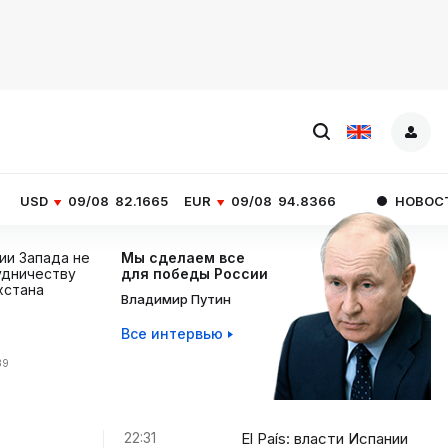
08
82.1665
EUR
09/08
94.8366
НОВОСТИ ЧАСА
El Pa
ции Запада не
Мы сделаем все
дничеству
для победы России
хстана
Владимир Путин
Все интервью
39
22:31
El País: власти Испании