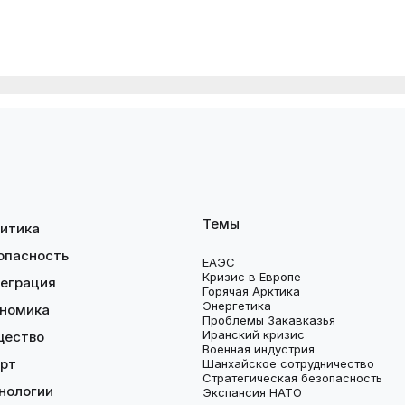
Темы
итика
опасность
ЕАЭС
Кризис в Европе
еграция
Горячая Арктика
Энергетика
номика
Проблемы Закавказья
Иранский кризис
щество
Военная индустрия
рт
Шанхайское сотрудничество
Стратегическая безопасность
нологии
Экспансия НАТО