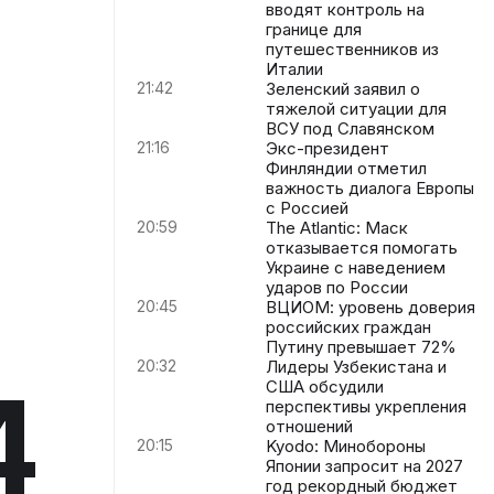
вводят контроль на
границе для
путешественников из
Италии
21:42
Зеленский заявил о
тяжелой ситуации для
ВСУ под Славянском
21:16
Экс-президент
Финляндии отметил
важность диалога Европы
с Россией
20:59
The Atlantic: Маск
отказывается помогать
Украине с наведением
ударов по России
20:45
ВЦИОМ: уровень доверия
российских граждан
Путину превышает 72%
20:32
Лидеры Узбекистана и
4
США обсудили
перспективы укрепления
отношений
20:15
Kyodo: Минобороны
Японии запросит на 2027
год рекордный бюджет