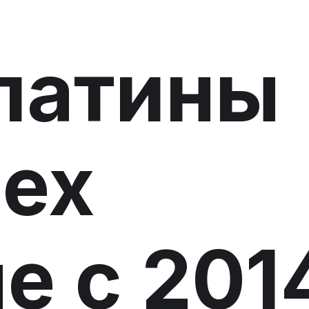
латины
ex
е с 201