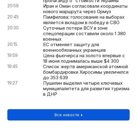
пропаганду о "стойкости Украины"
20:59
Иран и Оман согласовали координаты
нового маршрута через Ормуз
20:45
Памфилова: голосование на выборах
является вкладом в победу в СВО
20:30
Суточные потери ВСУ в зоне
спецоперации составили около 1 380
военных
20:15
ЕС отменяет защиту для
военнообязанных украинцев
19:59
Цена фьючерса на золото впервые с
18 июня поднималась выше $4 300
19:45
Список жертв американской атомной
бомбардировки Хиросимы увеличился
до 353 639
19:27
Пушилин выделил четыре ключевых
муниципалитета для развития туризма
в ДНР
Все новости