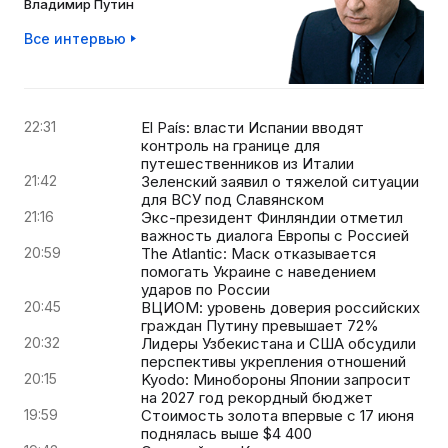
Владимир Путин
Все интервью
22:31
El País: власти Испании вводят
контроль на границе для
путешественников из Италии
21:42
Зеленский заявил о тяжелой ситуации
для ВСУ под Славянском
21:16
Экс-президент Финляндии отметил
важность диалога Европы с Россией
20:59
The Atlantic: Маск отказывается
помогать Украине с наведением
ударов по России
20:45
ВЦИОМ: уровень доверия российских
граждан Путину превышает 72%
20:32
Лидеры Узбекистана и США обсудили
перспективы укрепления отношений
20:15
Kyodo: Минобороны Японии запросит
на 2027 год рекордный бюджет
19:59
Стоимость золота впервые с 17 июня
поднялась выше $4 400