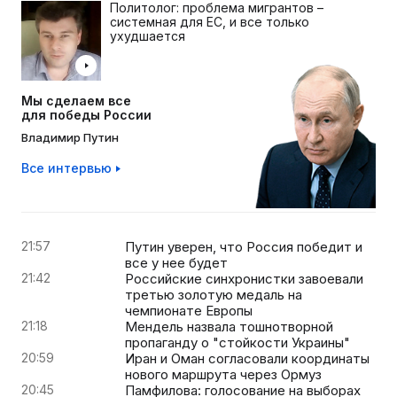
Политолог: проблема мигрантов –
системная для ЕС, и все только
ухудшается
Мы сделаем все
для победы России
Владимир Путин
Все интервью
21:57
Путин уверен, что Россия победит и
все у нее будет
21:42
Российские синхронистки завоевали
третью золотую медаль на
чемпионате Европы
21:18
Мендель назвала тошнотворной
пропаганду о "стойкости Украины"
20:59
Иран и Оман согласовали координаты
нового маршрута через Ормуз
20:45
Памфилова: голосование на выборах