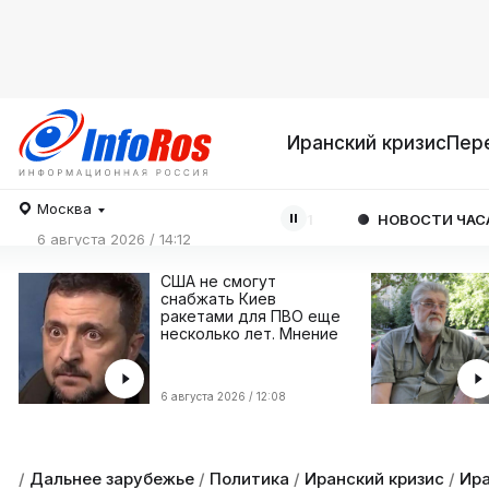
Иранский кризис
Пер
Москва
80.9293
EUR
06/08
93.1901
НОВОСТИ ЧАСА
Лесные 
6 августа 2026 / 14:12
США не смогут
снабжать Киев
ракетами для ПВО еще
несколько лет. Мнение
6 августа 2026 / 12:08
/
Дальнее зарубежье
/
Политика
/
Иранский кризис
/
Ира