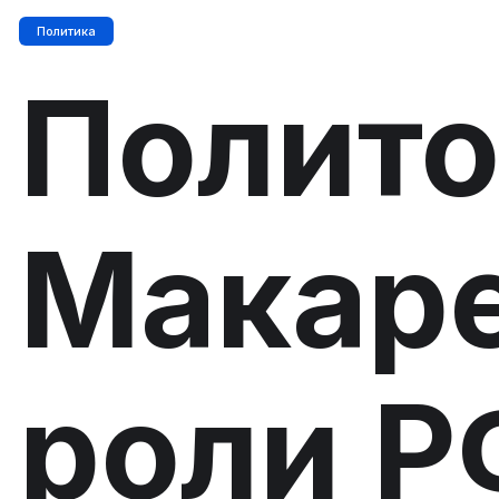
Политика
Полито
Макаре
роли Р