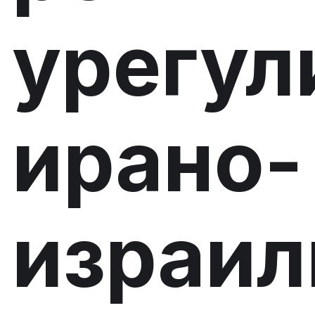
урегул
ирано-
израил