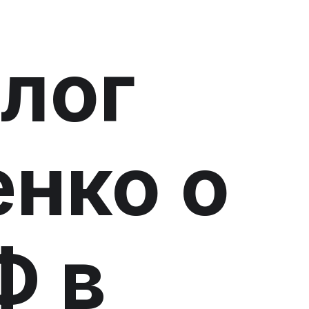
лог
нко о
Ф в