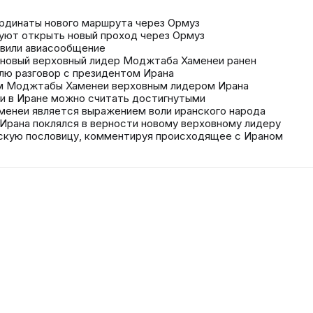
ординаты нового маршрута через Ормуз
руют открыть новый проход через Ормуз
овили авиасообщение
 новый верховный лидер Моджтаба Хаменеи ранен
елю разговор с президентом Ирана
ем Моджтабы Хаменеи верховным лидером Ирана
ии в Иране можно считать достигнутыми
аменеи является выражением воли иранского народа
 Ирана поклялся в верности новому верховному лидеру
скую пословицу, комментируя происходящее с Ираном