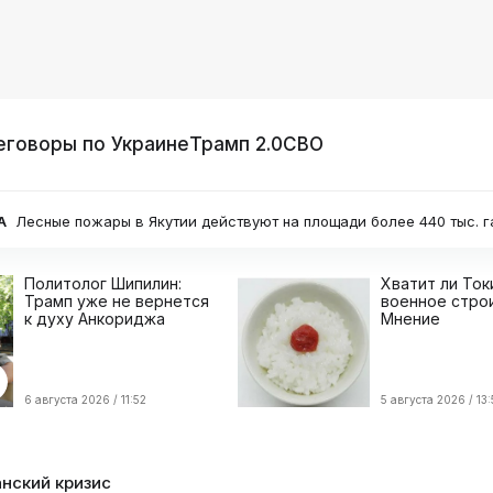
еговоры по Украине
Трамп 2.0
СВО
пожары в Якутии действуют на площади более 440 тыс. га
Политолог Шипилин:
Хватит ли Ток
Трамп уже не вернется
военное стро
к духу Анкориджа
Мнение
6 августа 2026 / 11:52
5 августа 2026 / 13:
нский кризис