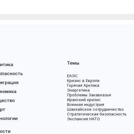
Темы
итика
опасность
ЕАЭС
Кризис в Европе
еграция
Горячая Арктика
Энергетика
номика
Проблемы Закавказья
Иранский кризис
щество
Военная индустрия
рт
Шанхайское сотрудничество
Стратегическая безопасность
нологии
Экспансия НАТО
ости