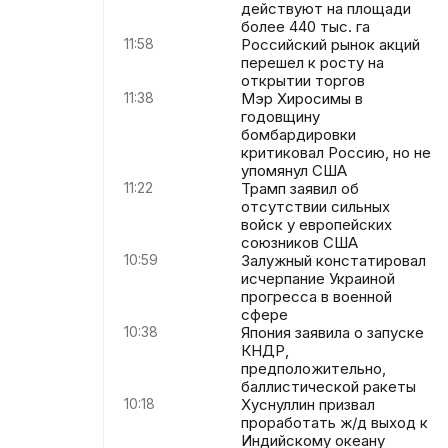
действуют на площади
более 440 тыс. га
11:58
Российский рынок акций
перешел к росту на
открытии торгов
11:38
Мэр Хиросимы в
годовщину
бомбардировки
критиковал Россию, но не
упомянул США
11:22
Трамп заявил об
отсутствии сильных
войск у европейских
союзников США
10:59
Залужный констатировал
исчерпание Украиной
прогресса в военной
сфере
10:38
Япония заявила о запуске
КНДР,
предположительно,
баллистической ракеты
10:18
Хуснуллин призвал
проработать ж/д выход к
Индийскому океану