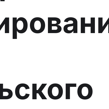
ирован
ьского