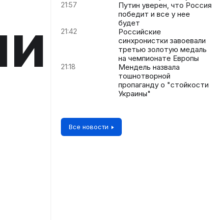
21:57
Путин уверен, что Россия
победит и все у нее
ии
будет
21:42
Российские
синхронистки завоевали
третью золотую медаль
на чемпионате Европы
21:18
Мендель назвала
тошнотворной
пропаганду о "стойкости
Украины"
Все новости