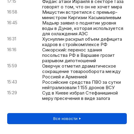
17:15
Фидан: атаки Израиля в секторе Газа
говорят о том, что он не хочет мира
16:58
Мишустин встретился с премьер-
министром Киргизии Касымалиевым
16:45
Мадьяр заявил о поднятии уровня
воды в Дунае, которая используется
для охлаждения АЭС
16:31
Хуснуллин раскрыл объем дефицита
кадров в стройкомплексе РФ
16:16
Сикорский: перенос здания
посольства РФ в Варшаве грозит
разрывом дипотношений
15:59
Оверчук отметил драматическое
сокращение товарооборота между
Россией и Арменией
15:43
Российские средства ПВО за сутки
нейтрализовали 1 155 дронов ВСУ
15:29
Суд в Киеве избрал Стефанишиной
меру пресечения в виде залога
Все новости