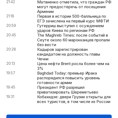
21:42
Матвиенко отметила, что граждан РФ
могут предостеречь от посещения
Армении
21:18
Первая в истории 500-балльница по
ЕГЭ зачислена на первый курс МФТИ
20:59
Гутерриш выступил с осуждением
ударов Киева по регионам РФ
20:45
The Maghreb Times: после событий в
Сеуте около 60 марокканцев пропали
без вести
20:28
Кадыров зарегистрирован
кандидатом на должность главы
Чечни
20:13
Цена нефти Brent росла более чем на
3%
19:57
Baghdad Today: премьер Ирака
распорядился повысить уровень
готовности армии
19:45
Президент РФ разрешил
приватизировать Шереметьево
19:31
Кобахидзе: двери Грузии открыты для
всех туристов, в том числе из России