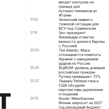
вводят контроль на
границе для
путешественников из
Италии
21:42
Зеленский заявил о
тяжелой ситуации для
ВСУ под Славянском
21:16
Экс-президент
Финляндии отметил
важность диалога Европы
с Россией
20:59
The Atlantic: Маск
отказывается помогать
Украине с наведением
ударов по России
20:45
ВЦИОМ: уровень доверия
российских граждан
Путину превышает 72%
20:32
Лидеры Узбекистана и
т
США обсудили
перспективы укрепления
отношений
20:15
Kyodo: Минобороны
Японии запросит на 2027
год рекордный бюджет