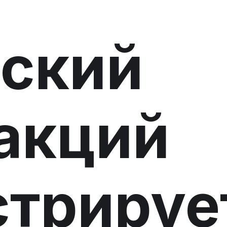
ский
акций
трируе