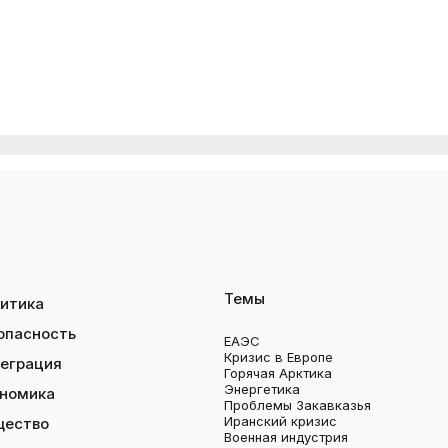
Темы
итика
опасность
ЕАЭС
Кризис в Европе
еграция
Горячая Арктика
Энергетика
номика
Проблемы Закавказья
Иранский кризис
щество
Военная индустрия