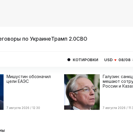
еговоры по Украине
Трамп 2.0
СВО
КОТИРОВКИ
USD
08/08
82.1665
EU
Мишустин обозначил
Галузин: санк
цели ЕАЭС
мешают сотру
России и Каза
7 августа 2026 / 12:30
7 августа 2026 / 11:
ны