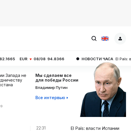
R
08/08
94.8366
НОВОСТИ ЧАСА
El País: власти Испа
ции Запада не
Мы сделаем все
дничеству
для победы России
хстана
Владимир Путин
Все интервью
39
22:31
El País: власти Испании