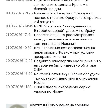
В США заявили о возможности
заключения сделки с Ираном в
ближайшие дни
03.08.2026 21:28
Вашингтон и Тегеран обсуждают
полное открытие Ормузского пролива
к 4 августа
03.08.2026 14:45
В США готовы к "невиданным со
Второй мировой" ударам по Ирану
31.07.2026 17:15
Handelsblatt: США рассматривают
вывод половины своего военного
контингента из Испании
31.07.2026 10:20
NYP: Трамп может согласиться на
переговоры с Ираном при условии
прекращения огня
30.07.2026 19:28
Родригес опровергла сообщения, что
ей заранее было известно об атаке
США
30.07.2026 16:32
Reuters: Нетаньяху и Трамп обсудили
три сценария действий в отношении
Ирана
30.07.2026 11:38
США нанесли очередную серию
ударов по Ирану
Хватит ли Токио денег на военное