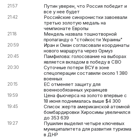
21:57
Путин уверен, что Россия победит и
все у нее будет
21:42
Российские синхронистки завоевали
третью золотую медаль на
чемпионате Европы
21:18
Мендель назвала тошнотворной
пропаганду о "стойкости Украины"
20:59
Иран и Оман согласовали координаты
нового маршрута через Ормуз
20:45
Памфилова: голосование на выборах
является вкладом в победу в СВО
20:30
Суточные потери ВСУ в зоне
спецоперации составили около 1 380
военных
20:15
ЕС отменяет защиту для
военнообязанных украинцев
19:59
Цена фьючерса на золото впервые с
18 июня поднималась выше $4 300
19:45
Список жертв американской атомной
бомбардировки Хиросимы увеличился
до 353 639
19:27
Пушилин выделил четыре ключевых
муниципалитета для развития туризма
в ДНР