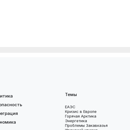
Темы
итика
опасность
ЕАЭС
Кризис в Европе
еграция
Горячая Арктика
Энергетика
номика
Проблемы Закавказья
Иранский кризис