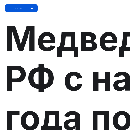
Безопасность
Медвед
РФ с н
года п