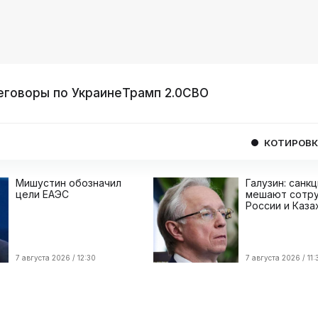
еговоры по Украине
Трамп 2.0
СВО
КОТИРОВКИ
USD
0
Мишустин обозначил
Галузин: санк
цели ЕАЭС
мешают сотру
России и Каза
7 августа 2026 / 12:30
7 августа 2026 / 11: