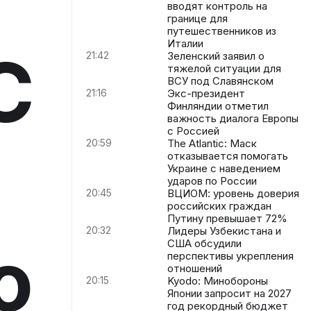
вводят контроль на
границе для
путешественников из
Италии
С
21:42
Зеленский заявил о
тяжелой ситуации для
ВСУ под Славянском
21:16
Экс-президент
Финляндии отметил
важность диалога Европы
с Россией
20:59
The Atlantic: Маск
отказывается помогать
Украине с наведением
ударов по России
20:45
ВЦИОМ: уровень доверия
российских граждан
Путину превышает 72%
20:32
Лидеры Узбекистана и
о
США обсудили
перспективы укрепления
отношений
20:15
Kyodo: Минобороны
Японии запросит на 2027
год рекордный бюджет