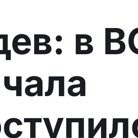
ев: в В
ачала
оступил