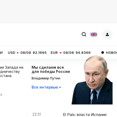
8/08
82.1665
EUR
08/08
94.8366
НОВОСТИ ЧАСА
El
ции Запада не
Мы сделаем все
дничеству
для победы России
хстана
Владимир Путин
Все интервью
39
22:31
El País: власти Испании