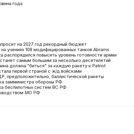
овина года
апросит на 2027 год рекордный бюджет
 на учениях 108 модифицированных танков Abrams
ка распорядился повысить уровень готовности армии
 станет самым большим за несколько десятилетий
ина должна "биться" за каждую ракету к Patriot
стала первой страной с ж/д войсками
НДР, предположительно, баллистической ракеты
ука замминистра обороны РФ
ка беспилотных систем ВС РФ
ководством МО РФ