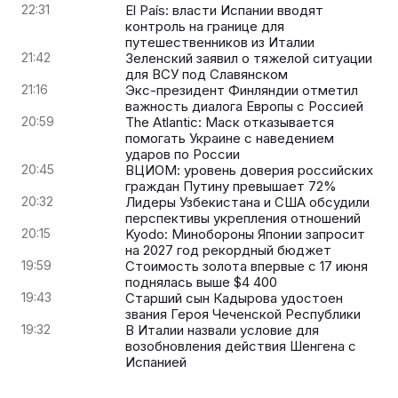
22:31
El País: власти Испании вводят
контроль на границе для
путешественников из Италии
21:42
Зеленский заявил о тяжелой ситуации
для ВСУ под Славянском
21:16
Экс-президент Финляндии отметил
важность диалога Европы с Россией
20:59
The Atlantic: Маск отказывается
помогать Украине с наведением
ударов по России
20:45
ВЦИОМ: уровень доверия российских
граждан Путину превышает 72%
20:32
Лидеры Узбекистана и США обсудили
перспективы укрепления отношений
20:15
Kyodo: Минобороны Японии запросит
на 2027 год рекордный бюджет
19:59
Стоимость золота впервые с 17 июня
поднялась выше $4 400
19:43
Старший сын Кадырова удостоен
звания Героя Чеченской Республики
19:32
В Италии назвали условие для
возобновления действия Шенгена с
Испанией