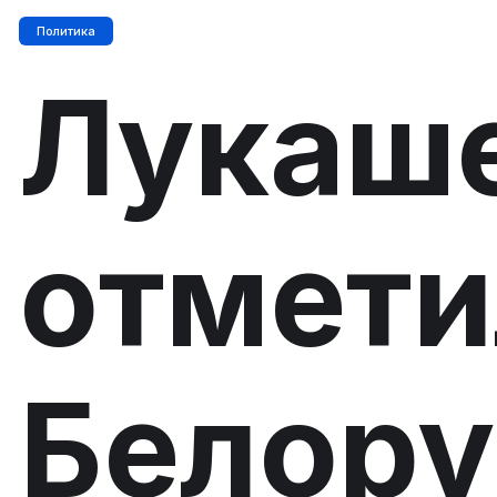
Политика
Лукаш
отмети
Белору