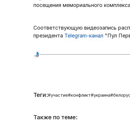
посещения мемориального комплекса
Соответствующую видеозапись распр
президента
Telegram-канал
"Пул Перв
Теги:
#участие
#конфликт
#украина
#белору
Также по теме: