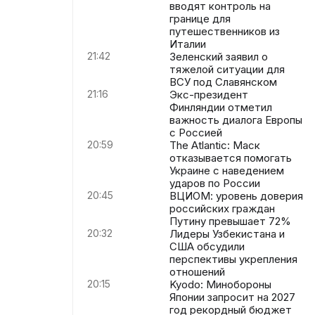
вводят контроль на
границе для
путешественников из
Италии
21:42
Зеленский заявил о
тяжелой ситуации для
ВСУ под Славянском
21:16
Экс-президент
Финляндии отметил
важность диалога Европы
с Россией
20:59
The Atlantic: Маск
отказывается помогать
Украине с наведением
ударов по России
20:45
ВЦИОМ: уровень доверия
российских граждан
Путину превышает 72%
20:32
Лидеры Узбекистана и
США обсудили
перспективы укрепления
отношений
20:15
Kyodo: Минобороны
Японии запросит на 2027
год рекордный бюджет