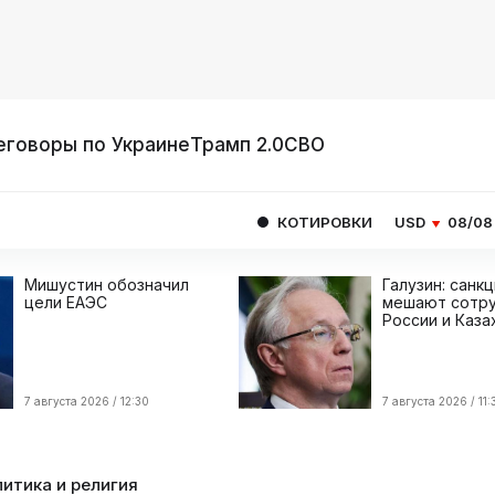
еговоры по Украине
Трамп 2.0
СВО
КОТИРОВКИ
USD
08/08
82.1665
EU
Мишустин обозначил
Галузин: санк
цели ЕАЭС
мешают сотру
России и Каза
7 августа 2026 / 12:30
7 августа 2026 / 11:
итика и религия