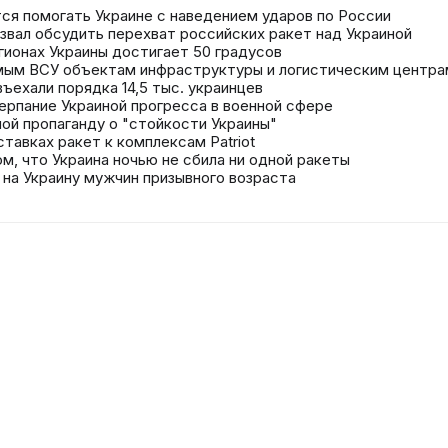
ется помогать Украине с наведением ударов по России
звал обсудить перехват российских ракет над Украиной
гионах Украины достигает 50 градусов
мым ВСУ объектам инфраструктуры и логистическим центра
ъехали порядка 14,5 тыс. украинцев
ерпание Украиной прогресса в военной сфере
ой пропаганду о "стойкости Украины"
ставках ракет к комплексам Patriot
ом, что Украина ночью не сбила ни одной ракеты
 на Украину мужчин призывного возраста