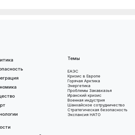
Темы
итика
опасность
ЕАЭС
Кризис в Европе
еграция
Горячая Арктика
Энергетика
номика
Проблемы Закавказья
Иранский кризис
щество
Военная индустрия
рт
Шанхайское сотрудничество
Стратегическая безопасность
нологии
Экспансия НАТО
ости