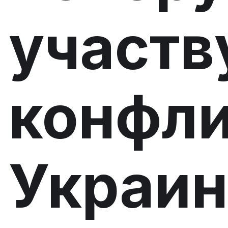
участв
конфли
Украи