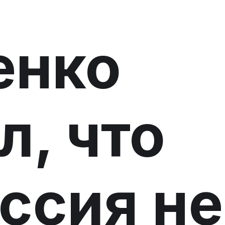
енко
л, что
ссия не