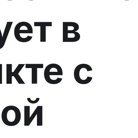
ует в
кте с
ной