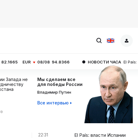
R
08/08
94.8366
НОВОСТИ ЧАСА
El País: власти Испа
ции Запада не
Мы сделаем все
дничеству
для победы России
хстана
Владимир Путин
Все интервью
39
22:31
El País: власти Испании