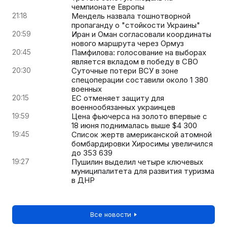
чемпионате Европы
21:18
Мендель назвала тошнотворной
пропаганду о "стойкости Украины"
20:59
Иран и Оман согласовали координаты
нового маршрута через Ормуз
20:45
Памфилова: голосование на выборах
является вкладом в победу в СВО
20:30
Суточные потери ВСУ в зоне
спецоперации составили около 1 380
военных
20:15
ЕС отменяет защиту для
военнообязанных украинцев
19:59
Цена фьючерса на золото впервые с
18 июня поднималась выше $4 300
19:45
Список жертв американской атомной
бомбардировки Хиросимы увеличился
до 353 639
19:27
Пушилин выделил четыре ключевых
муниципалитета для развития туризма
в ДНР
Все новости