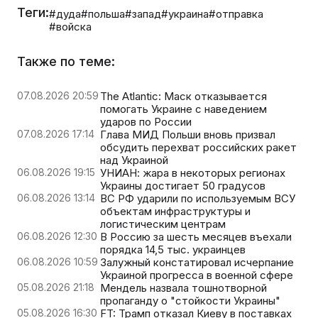
Теги:
#дуда
#польша
#запад
#украина
#отправка
#войска
Также по теме:
07.08.2026 20:59
The Atlantic: Маск отказывается
помогать Украине с наведением
ударов по России
07.08.2026 17:14
Глава МИД Польши вновь призвал
обсудить перехват российских ракет
над Украиной
06.08.2026 19:15
УНИАН: жара в некоторых регионах
Украины достигает 50 градусов
06.08.2026 13:14
ВС РФ ударили по используемым ВСУ
объектам инфраструктуры и
логистическим центрам
06.08.2026 12:30
В Россию за шесть месяцев въехали
порядка 14,5 тыс. украинцев
06.08.2026 10:59
Залужный констатировал исчерпание
Украиной прогресса в военной сфере
05.08.2026 21:18
Мендель назвала тошнотворной
пропаганду о "стойкости Украины"
05.08.2026 16:30
FT: Трамп отказал Киеву в поставках