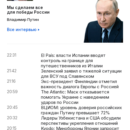
Мы сделаем все
для победы России
Владимир Путин
Все интервью
22:31
El País: власти Испании вводят
контроль на границе для
путешественников из Италии
21:42
Зеленский заявил о тяжелой ситуации
для ВСУ под Славянском
21:16
Экс-президент Финляндии отметил
важность диалога Европы с Россией
20:59
The Atlantic: Маск отказывается
помогать Украине с наведением
ударов по России
20:45
ВЦИОМ: уровень доверия российских
граждан Путину превышает 72%
20:32
Лидеры Узбекистана и США обсудили
перспективы укрепления отношений
20:15
Kyodo: Минобороны Японии запросит