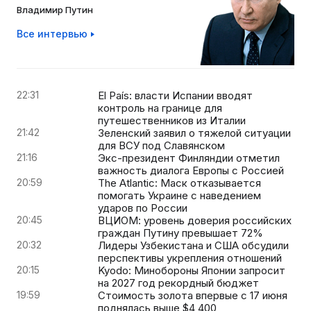
Владимир Путин
Все интервью
22:31
El País: власти Испании вводят
контроль на границе для
путешественников из Италии
21:42
Зеленский заявил о тяжелой ситуации
для ВСУ под Славянском
21:16
Экс-президент Финляндии отметил
важность диалога Европы с Россией
20:59
The Atlantic: Маск отказывается
помогать Украине с наведением
ударов по России
20:45
ВЦИОМ: уровень доверия российских
граждан Путину превышает 72%
20:32
Лидеры Узбекистана и США обсудили
перспективы укрепления отношений
20:15
Kyodo: Минобороны Японии запросит
на 2027 год рекордный бюджет
19:59
Стоимость золота впервые с 17 июня
поднялась выше $4 400