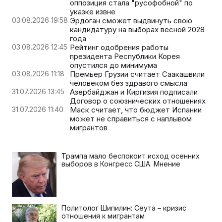
оппозиция стала "русофобной" по
указке извне
03.08.2026 19:58
Эрдоган сможет выдвинуть свою
кандидатуру на выборах весной 2028
года
03.08.2026 12:45
Рейтинг одобрения работы
президента Республики Корея
опустился до минимума
03.08.2026 11:18
Премьер Грузии считает Саакашвили
человеком без здравого смысла
31.07.2026 13:45
Азербайджан и Киргизия подписали
Договор о союзнических отношениях
31.07.2026 11:40
Маск считает, что бюджет Испании
может не справиться с наплывом
мигрантов
Трампа мало беспокоит исход осенних
выборов в Конгресс США. Мнение
Политолог Шипилин: Сеута – кризис
отношения к мигрантам