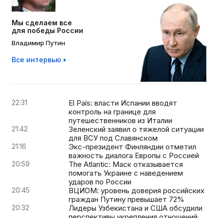
Мы сделаем все
для победы России
Владимир Путин
Все интервью
22:31
El País: власти Испании вводят
контроль на границе для
путешественников из Италии
21:42
Зеленский заявил о тяжелой ситуации
для ВСУ под Славянском
21:16
Экс-президент Финляндии отметил
важность диалога Европы с Россией
20:59
The Atlantic: Маск отказывается
помогать Украине с наведением
ударов по России
20:45
ВЦИОМ: уровень доверия российских
граждан Путину превышает 72%
20:32
Лидеры Узбекистана и США обсудили
перспективы укрепления отношений