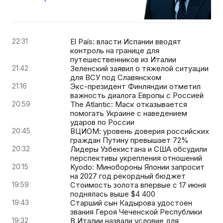
22:31
El País: власти Испании вводят
контроль на границе для
путешественников из Италии
21:42
Зеленский заявил о тяжелой ситуации
для ВСУ под Славянском
21:16
Экс-президент Финляндии отметил
важность диалога Европы с Россией
20:59
The Atlantic: Маск отказывается
помогать Украине с наведением
ударов по России
20:45
ВЦИОМ: уровень доверия российских
граждан Путину превышает 72%
20:32
Лидеры Узбекистана и США обсудили
перспективы укрепления отношений
20:15
Kyodo: Минобороны Японии запросит
на 2027 год рекордный бюджет
19:59
Стоимость золота впервые с 17 июня
поднялась выше $4 400
19:43
Старший сын Кадырова удостоен
звания Героя Чеченской Республики
19:32
В Италии назвали условие для