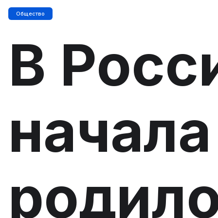
Общество
В Росс
начала
родило