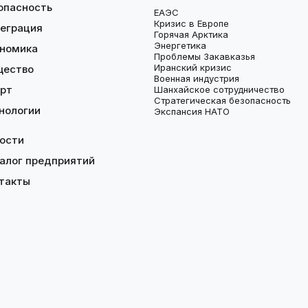
опасность
ЕАЭС
Кризис в Европе
еграция
Горячая Арктика
Энергетика
номика
Проблемы Закавказья
Иранский кризис
щество
Военная индустрия
рт
Шанхайское сотрудничество
Стратегическая безопасность
нологии
Экспансия НАТО
ости
алог предприятий
такты