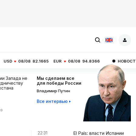
08
82.1665
EUR
08/08
94.8366
НОВОСТИ ЧАСА
El Pa
ции Запада не
Мы сделаем все
дничеству
для победы России
хстана
Владимир Путин
Все интервью
39
22:31
El País: власти Испании