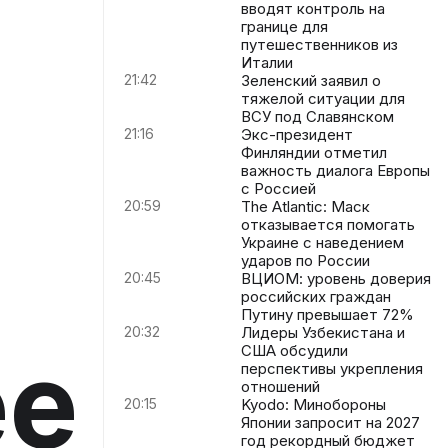
вводят контроль на
границе для
путешественников из
Италии
21:42
Зеленский заявил о
тяжелой ситуации для
ВСУ под Славянском
21:16
Экс-президент
Финляндии отметил
важность диалога Европы
с Россией
20:59
The Atlantic: Маск
отказывается помогать
Украине с наведением
ударов по России
20:45
ВЦИОМ: уровень доверия
российских граждан
Путину превышает 72%
20:32
Лидеры Узбекистана и
ее
США обсудили
перспективы укрепления
отношений
20:15
Kyodo: Минобороны
Японии запросит на 2027
год рекордный бюджет