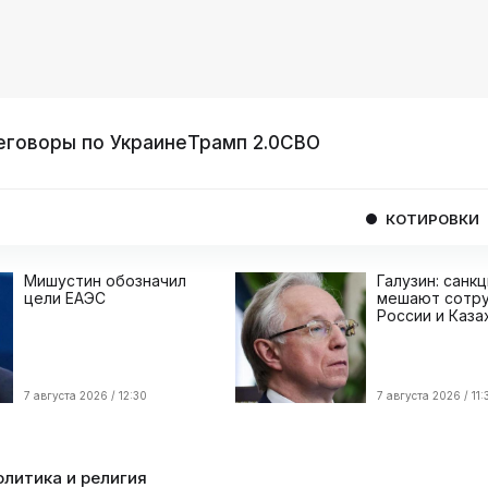
еговоры по Украине
Трамп 2.0
СВО
КОТИРОВКИ
USD
08/
Мишустин обозначил
Галузин: санк
цели ЕАЭС
мешают сотру
России и Каза
7 августа 2026 / 12:30
7 августа 2026 / 11:
олитика и религия