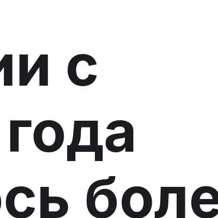
ии с
 года
сь бол