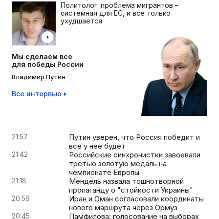
Политолог: проблема мигрантов –
системная для ЕС, и все только
ухудшается
Мы сделаем все
для победы России
Владимир Путин
Все интервью
21:57
Путин уверен, что Россия победит и
все у нее будет
21:42
Российские синхронистки завоевали
третью золотую медаль на
чемпионате Европы
21:18
Мендель назвала тошнотворной
пропаганду о "стойкости Украины"
20:59
Иран и Оман согласовали координаты
нового маршрута через Ормуз
20:45
Памфилова: голосование на выборах