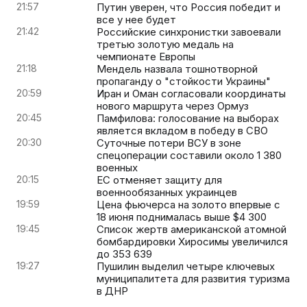
21:57
Путин уверен, что Россия победит и
все у нее будет
21:42
Российские синхронистки завоевали
третью золотую медаль на
чемпионате Европы
21:18
Мендель назвала тошнотворной
пропаганду о "стойкости Украины"
20:59
Иран и Оман согласовали координаты
нового маршрута через Ормуз
20:45
Памфилова: голосование на выборах
является вкладом в победу в СВО
20:30
Суточные потери ВСУ в зоне
спецоперации составили около 1 380
военных
20:15
ЕС отменяет защиту для
военнообязанных украинцев
19:59
Цена фьючерса на золото впервые с
18 июня поднималась выше $4 300
19:45
Список жертв американской атомной
бомбардировки Хиросимы увеличился
до 353 639
19:27
Пушилин выделил четыре ключевых
муниципалитета для развития туризма
в ДНР