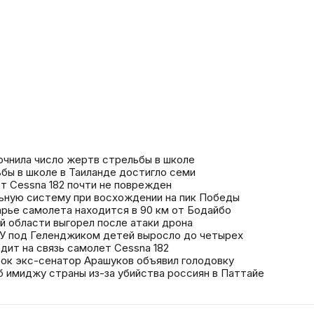
точнила число жертв стрельбы в школе
бы в школе в Таиланде достигло семи
т Cessna 182 почти не поврежден
льную систему при восхождении на пик Победы
арье самолета находится в 90 км от Бодайбо
ой области выгорел после атаки дрона
СУ под Геленджиком детей выросло до четырех
дит на связь самолет Cessna 182
ок экс-сенатор Арашуков объявил голодовку
 имиджу страны из-за убийства россиян в Паттайе