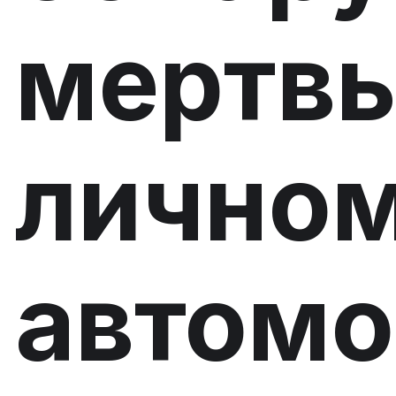
мертвы
лично
автомо