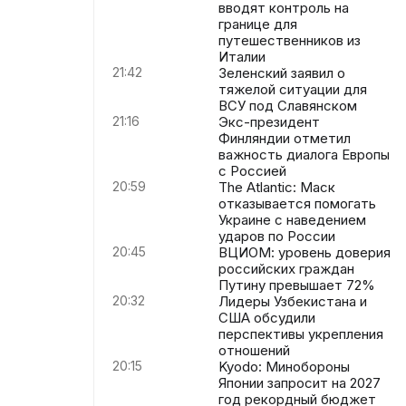
вводят контроль на
границе для
путешественников из
Италии
21:42
Зеленский заявил о
тяжелой ситуации для
ВСУ под Славянском
21:16
Экс-президент
Финляндии отметил
важность диалога Европы
с Россией
20:59
The Atlantic: Маск
отказывается помогать
Украине с наведением
ударов по России
20:45
ВЦИОМ: уровень доверия
российских граждан
Путину превышает 72%
20:32
Лидеры Узбекистана и
США обсудили
перспективы укрепления
отношений
20:15
Kyodo: Минобороны
Японии запросит на 2027
год рекордный бюджет