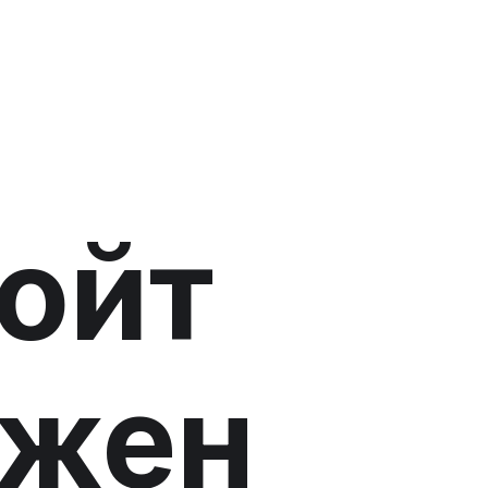
ойт
ужен