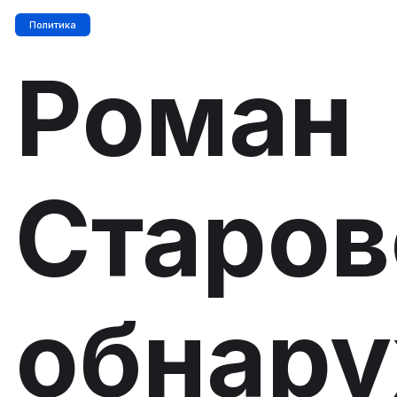
Политика
Роман
Старов
обнар