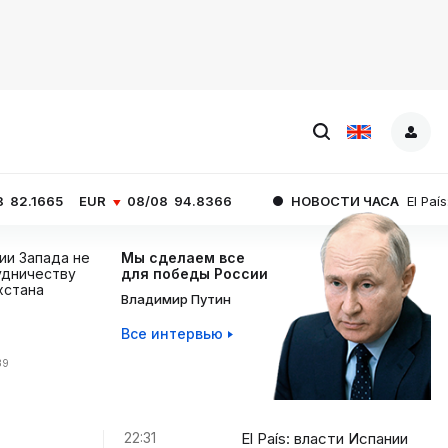
UR
08/08
94.8366
НОВОСТИ ЧАСА
El País: власти Исп
ции Запада не
Мы сделаем все
дничеству
для победы России
хстана
Владимир Путин
Все интервью
39
22:31
El País: власти Испании