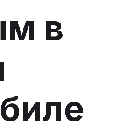
м в
м
биле