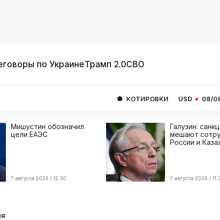
еговоры по Украине
Трамп 2.0
СВО
КОТИРОВКИ
USD
08/08
82.1665
E
Мишустин обозначил
Галузин: санк
цели ЕАЭС
мешают сотру
России и Каза
7 августа 2026 / 12:30
7 августа 2026 / 11:
ия