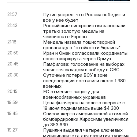
21:57
Путин уверен, что Россия победит и
все у нее будет
21:42
Российские синхронистки завоевали
третью золотую медаль на
чемпионате Европы
21:18
Мендель назвала тошнотворной
пропаганду о "стойкости Украины"
20:59
Иран и Оман согласовали координаты
нового маршрута через Ормуз
20:45
Памфилова: голосование на выборах
является вкладом в победу в СВО
20:30
Суточные потери ВСУ в зоне
спецоперации составили около 1 380
военных
20:15
ЕС отменяет защиту для
военнообязанных украинцев
19:59
Цена фьючерса на золото впервые с
18 июня поднималась выше $4 300
19:45
Список жертв американской атомной
бомбардировки Хиросимы увеличился
до 353 639
19:27
Пушилин выделил четыре ключевых
муниципалитета для развития туризма