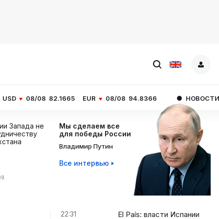
8
82.1665
EUR
08/08
94.8366
НОВОСТИ ЧАСА
El Pa
ции Запада не
Мы сделаем все
дничеству
для победы России
хстана
Владимир Путин
Все интервью
39
22:31
El País: власти Испании