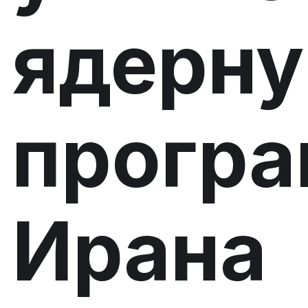
ядерн
прогр
Ирана