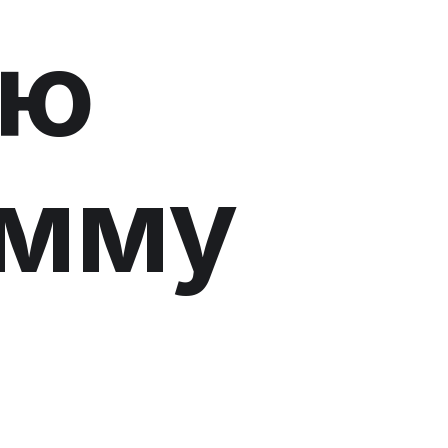
ую
амму