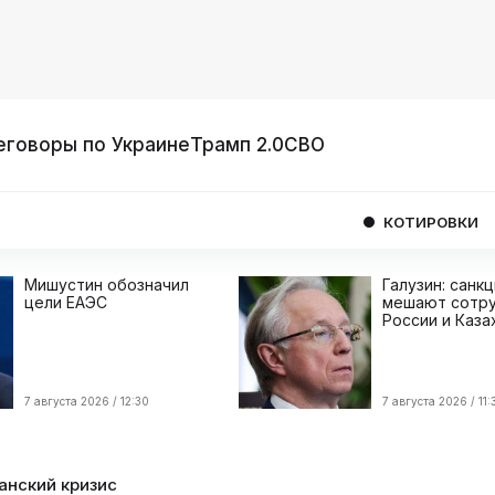
еговоры по Украине
Трамп 2.0
СВО
КОТИРОВКИ
USD
08/0
Мишустин обозначил
Галузин: санк
цели ЕАЭС
мешают сотру
России и Каза
7 августа 2026 / 12:30
7 августа 2026 / 11:
анский кризис