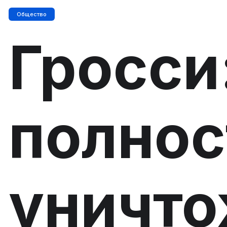
Общество
Гросси
полно
уничто