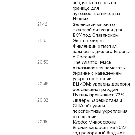
вводят контроль на
границе для
путешественников из
Италии
21:42
Зеленский заявил о
тяжелой ситуации для
ВСУ под Славянском
21:16
Экс-президент
Финляндии отметил
важность диалога Европы
с Россией
20:59
The Atlantic: Маск
отказывается помогать
Украине с наведением
ударов по России
20:45
ВЦИОМ: уровень доверия
российских граждан
Путину превышает 72%
20:32
Лидеры Узбекистана и
США обсудили
перспективы укрепления
отношений
20:15
Kyodo: Минобороны
Японии запросит на 2027
год рекордный бюджет