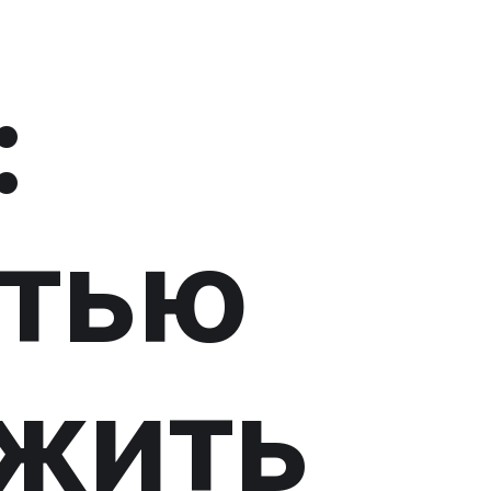
:
стью
жить