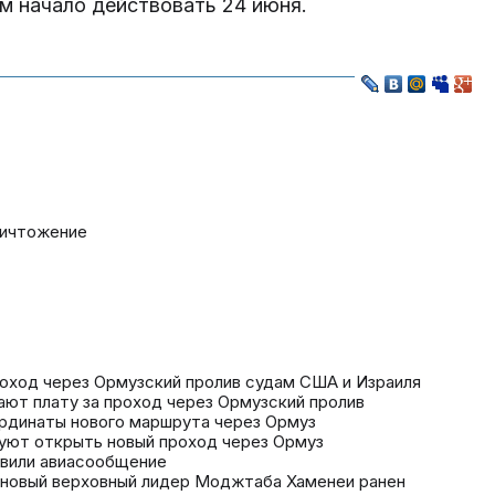
м начало действовать 24 июня.
ичтожение
роход через Ормузский пролив судам США и Израиля
ают плату за проход через Ормузский пролив
ординаты нового маршрута через Ормуз
руют открыть новый проход через Ормуз
овили авиасообщение
 новый верховный лидер Моджтаба Хаменеи ранен