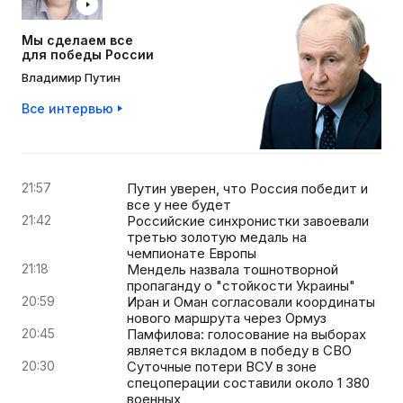
Мы сделаем все
для победы России
Владимир Путин
Все интервью
21:57
Путин уверен, что Россия победит и
все у нее будет
21:42
Российские синхронистки завоевали
третью золотую медаль на
чемпионате Европы
21:18
Мендель назвала тошнотворной
пропаганду о "стойкости Украины"
20:59
Иран и Оман согласовали координаты
нового маршрута через Ормуз
20:45
Памфилова: голосование на выборах
является вкладом в победу в СВО
20:30
Суточные потери ВСУ в зоне
спецоперации составили около 1 380
военных