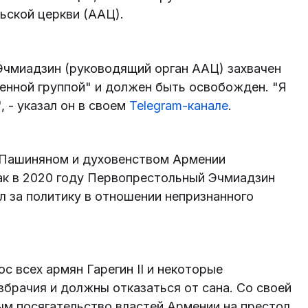
ьской церкви (ААЦ).
Эчмиадзин (руководящий орган ААЦ) захвачен
енной группой" и должен быть освобожден. "Я
 - указал он в своем
Telegram-канале
.
 Пашиняном и духовенством Армении
как в 2020 году Первопрестольный Эчмиадзин
л за политику в отношении непризнанного
с всех армян Гарегин II и некоторые
брачия и должны отказаться от сана. Со своей
ым посягательство властей Армении на престол