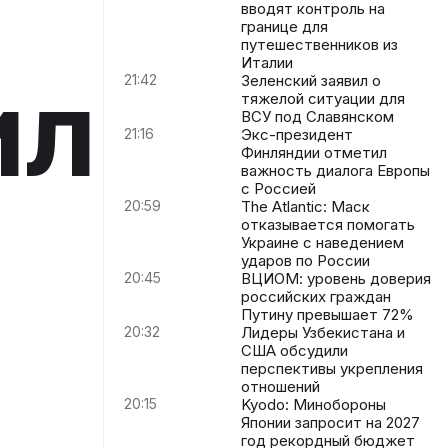
вводят контроль на
границе для
путешественников из
Италии
ил
21:42
Зеленский заявил о
тяжелой ситуации для
ВСУ под Славянском
21:16
Экс-президент
Финляндии отметил
важность диалога Европы
с Россией
20:59
The Atlantic: Маск
отказывается помогать
Украине с наведением
ударов по России
20:45
ВЦИОМ: уровень доверия
российских граждан
Путину превышает 72%
20:32
Лидеры Узбекистана и
США обсудили
перспективы укрепления
отношений
20:15
Kyodo: Минобороны
Японии запросит на 2027
год рекордный бюджет