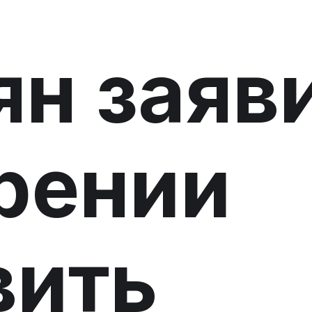
н заяв
рении
вить