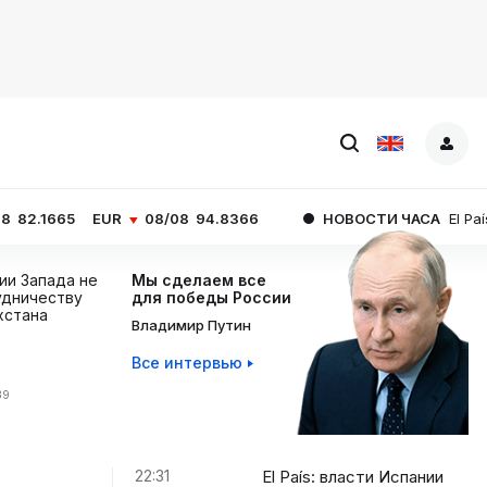
EUR
08/08
94.8366
НОВОСТИ ЧАСА
El País: власти Ис
ции Запада не
Мы сделаем все
дничеству
для победы России
хстана
Владимир Путин
Все интервью
39
22:31
El País: власти Испании