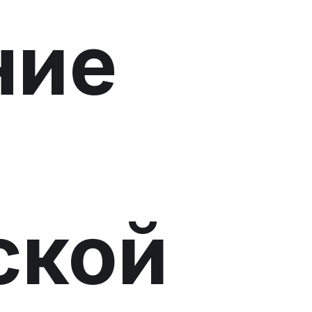
ние
ской