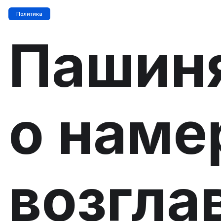
Политика
Пашиня
о наме
возгла