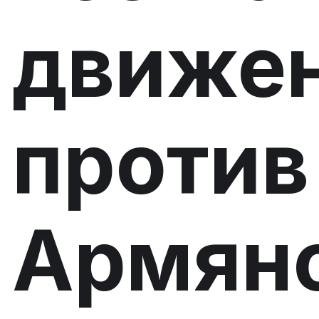
движе
против
Армян