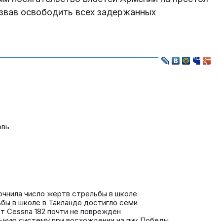
извав освободить всех задержанных
овь
точнила число жертв стрельбы в школе
бы в школе в Таиланде достигло семи
т Cessna 182 почти не поврежден
льную систему при восхождении на пик Победы