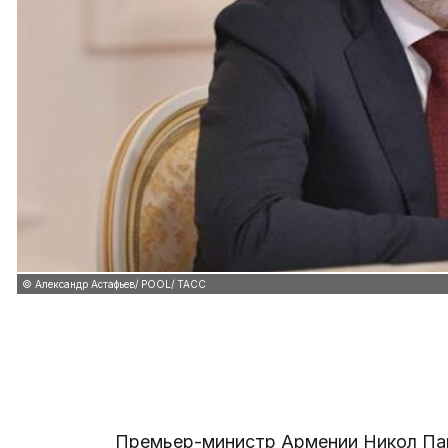
© Александр Астафьев/ POOL/ ТАСС
Премьер-министр Армении Никол Паш