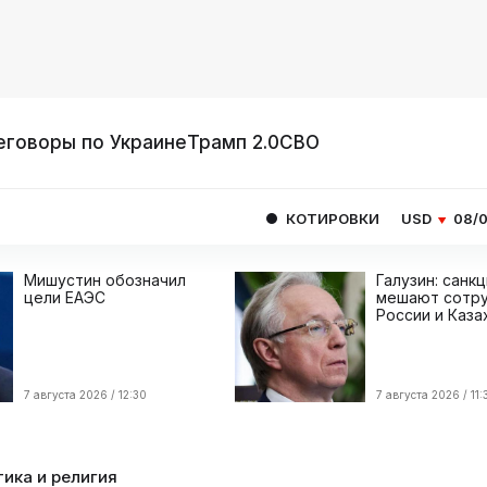
еговоры по Украине
Трамп 2.0
СВО
КОТИРОВКИ
USD
08/08
82.1665
Мишустин обозначил
Галузин: санк
цели ЕАЭС
мешают сотру
России и Каза
7 августа 2026 / 12:30
7 августа 2026 / 11:
ика и религия