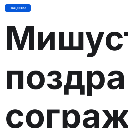
Общество
Мишус
поздра
сограж