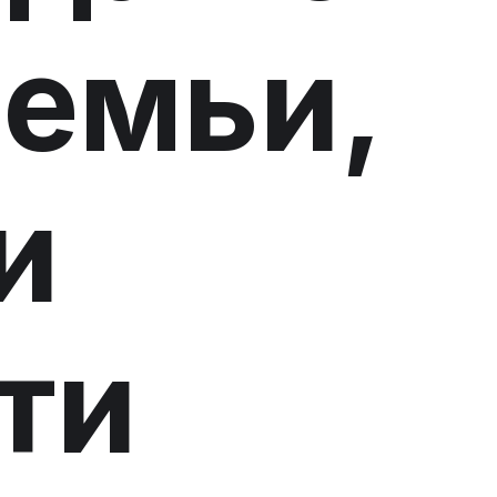
емьи,
и
ти