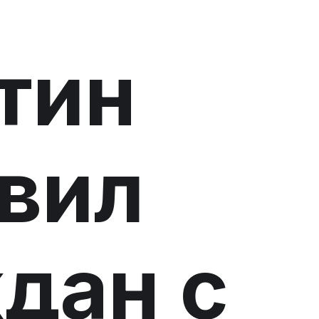
тин
вил
дан с