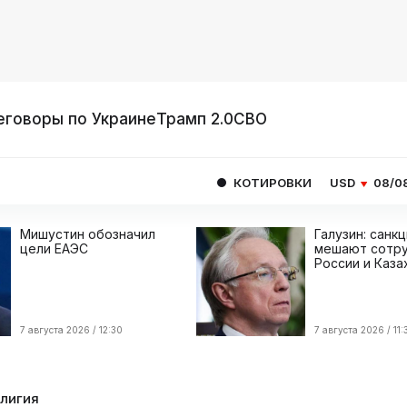
еговоры по Украине
Трамп 2.0
СВО
КОТИРОВКИ
USD
08/08
82.1665
E
Мишустин обозначил
Галузин: санк
цели ЕАЭС
мешают сотру
России и Каза
7 августа 2026 / 12:30
7 августа 2026 / 11:
елигия