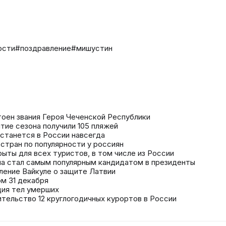
ости
#поздравление
#мишустин
оен звания Героя Чеченской Республики
тие сезона получили 105 пляжей
останется в России навсегда
стран по популярности у россиян
рыты для всех туристов, в том числе из России
ема стал самым популярным кандидатом в президенты
ление Вайкуле о защите Латвии
м 31 декабря
ция тел умерших
тельство 12 круглогодичных курортов в России