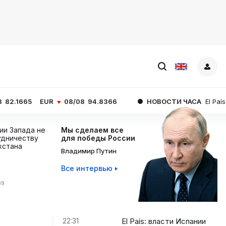
UR
08/08
94.8366
НОВОСТИ ЧАСА
El País: власти Исп
ции Запада не
Мы сделаем все
дничеству
для победы России
хстана
Владимир Путин
Все интервью
39
22:31
El País: власти Испании