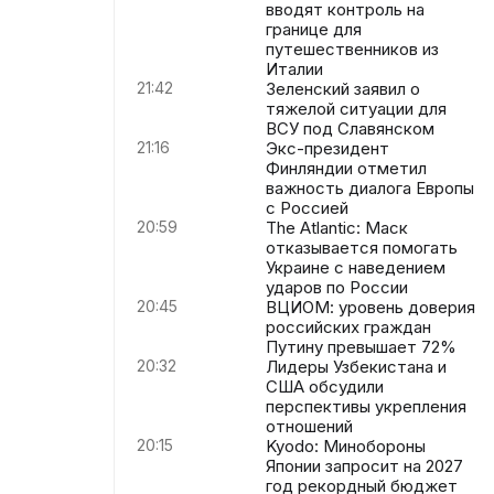
вводят контроль на
границе для
путешественников из
Италии
21:42
Зеленский заявил о
тяжелой ситуации для
ВСУ под Славянском
21:16
Экс-президент
Финляндии отметил
важность диалога Европы
с Россией
20:59
The Atlantic: Маск
отказывается помогать
Украине с наведением
ударов по России
20:45
ВЦИОМ: уровень доверия
российских граждан
Путину превышает 72%
20:32
Лидеры Узбекистана и
США обсудили
перспективы укрепления
отношений
20:15
Kyodo: Минобороны
Японии запросит на 2027
год рекордный бюджет