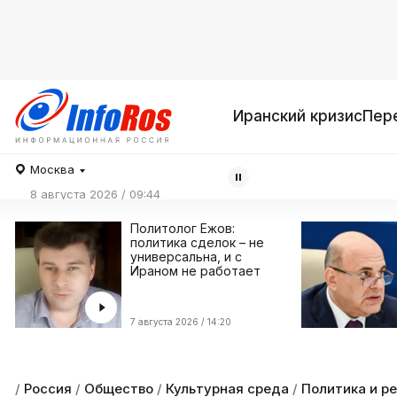
Иранский кризис
Пер
Москва
8 августа 2026 / 09:44
Политолог Ежов:
политика сделок – не
универсальна, и с
Ираном не работает
7 августа 2026 / 14:20
/
Россия
/
Общество
/
Культурная среда
/
Политика и р