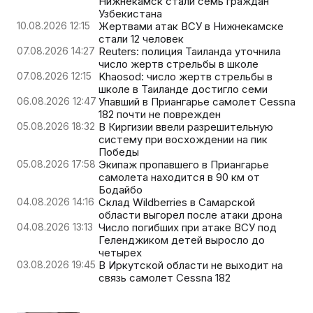
Нижнекамск стали семь граждан
Узбекистана
10.08.2026 12:15
Жертвами атак ВСУ в Нижнекамске
стали 12 человек
07.08.2026 14:27
Reuters: полиция Таиланда уточнила
число жертв стрельбы в школе
07.08.2026 12:15
Khaosod: число жертв стрельбы в
школе в Таиланде достигло семи
06.08.2026 12:47
Упавший в Приангарье самолет Cessna
182 почти не поврежден
05.08.2026 18:32
В Киргизии ввели разрешительную
систему при восхождении на пик
Победы
05.08.2026 17:58
Экипаж пропавшего в Приангарье
самолета находится в 90 км от
Бодайбо
04.08.2026 14:16
Склад Wildberries в Самарской
области выгорел после атаки дрона
04.08.2026 13:13
Число погибших при атаке ВСУ под
Геленджиком детей выросло до
четырех
03.08.2026 19:45
В Иркутской области не выходит на
связь самолет Cessna 182