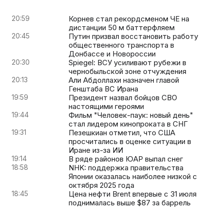
20:59
Корнев стал рекордсменом ЧЕ на
дистанции 50 м баттерфляем
20:45
Путин призвал восстановить работу
общественного транспорта в
Донбассе и Новороссии
20:30
Spiegel: ВСУ усиливают рубежи в
чернобыльской зоне отчуждения
20:13
Али Абдоллахи назначен главой
Генштаба ВС Ирана
19:59
Президент назвал бойцов СВО
настоящими героями
19:44
Фильм "Человек-паук: новый день"
стал лидером кинопроката в СНГ
19:31
Пезешкиан отметил, что США
просчитались в оценке ситуации в
Иране из-за ИИ
19:14
В ряде районов ЮАР выпал снег
18:58
NHK: поддержка правительства
Японии оказалась наиболее низкой с
октября 2025 года
18:45
Цена нефти Brent впервые с 31 июля
поднималась выше $87 за баррель