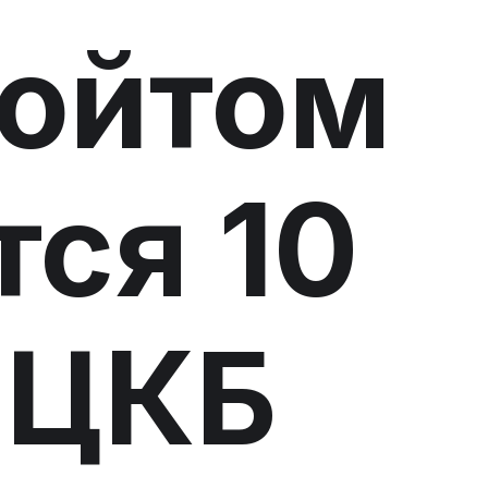
ойтом
тся 10
 ЦКБ