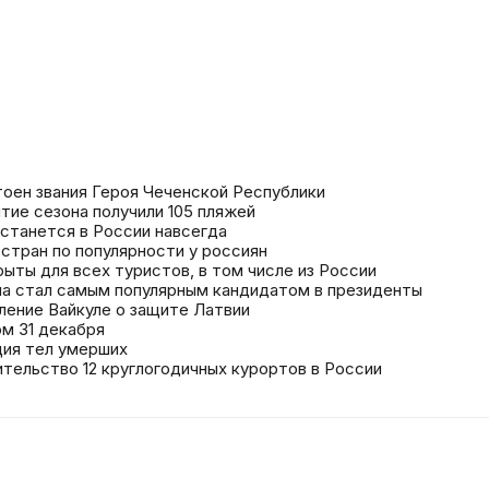
оен звания Героя Чеченской Республики
тие сезона получили 105 пляжей
останется в России навсегда
стран по популярности у россиян
рыты для всех туристов, в том числе из России
ема стал самым популярным кандидатом в президенты
ление Вайкуле о защите Латвии
м 31 декабря
ция тел умерших
тельство 12 круглогодичных курортов в России