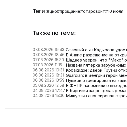
Теги:
#цкб
#прощание
#старовойт
#10 июля
Также по теме:
07.08.2026 19:43
Старший сын Кадырова удост
07.08.2026 18:46
В Анапе разрешение на откры
07.08.2026 15:30
Шадаев уверен, что "Макс" 
07.08.2026 11:15
Названа пятерка зарубежных 
06.08.2026 19:31
Кобахидзе: двери Грузии отк
06.08.2026 18:31
Guardian: в Венгрии герой м
06.08.2026 13:59
Пушков отреагировал на заяв
05.08.2026 12:58
В ФНПР напомнили о выходно
04.08.2026 17:47
В Киргизии запрещена крема
04.08.2026 15:30
Мишустин анонсировал строи