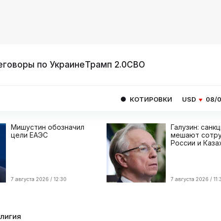
еговоры по Украине
Трамп 2.0
СВО
КОТИРОВКИ
USD
08/08
82.1665
Мишустин обозначил
Галузин: санк
цели ЕАЭС
мешают сотру
России и Каза
7 августа 2026 / 12:30
7 августа 2026 / 11:
елигия