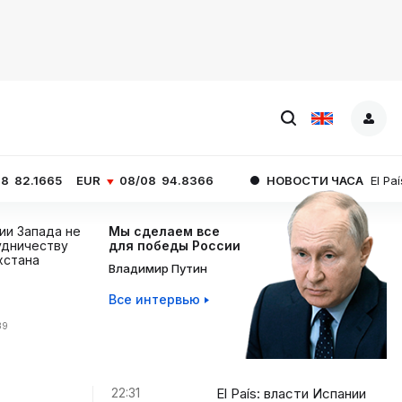
EUR
08/08
94.8366
НОВОСТИ ЧАСА
El País: власти Ис
ции Запада не
Мы сделаем все
дничеству
для победы России
хстана
Владимир Путин
Все интервью
39
22:31
El País: власти Испании