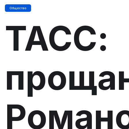
Общество
ТАСС:
прощан
Роман