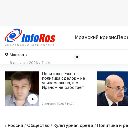
Иранский кризис
Пер
Москва
8 августа 2026 / 11:44
Политолог Ежов:
политика сделок – не
универсальна, и с
Ираном не работает
7 августа 2026 / 14:20
/
Россия
/
Общество
/
Культурная среда
/
Политика и р