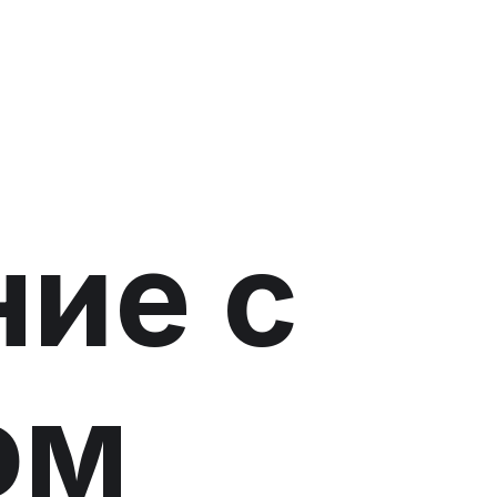
ие с
ом