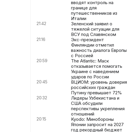
вводят контроль на
границе для
путешественников из
Италии
21:42
Зеленский заявил о
тяжелой ситуации для
ВСУ под Славянском
21:16
Экс-президент
Финляндии отметил
важность диалога Европы
с Россией
20:59
The Atlantic: Маск
отказывается помогать
Украине с наведением
ударов по России
20:45
ВЦИОМ: уровень доверия
российских граждан
Путину превышает 72%
20:32
Лидеры Узбекистана и
США обсудили
перспективы укрепления
отношений
20:15
Kyodo: Минобороны
Японии запросит на 2027
год рекордный бюджет