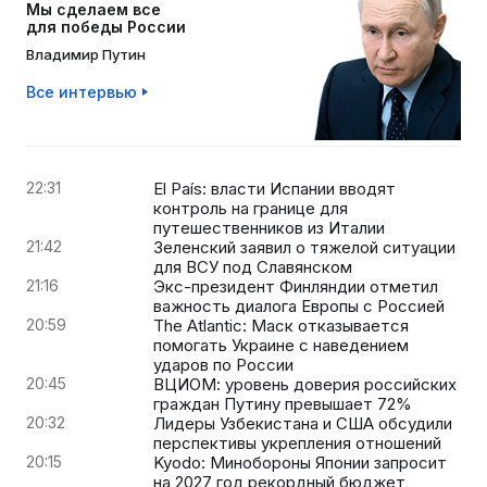
Мы сделаем все
для победы России
Владимир Путин
Все интервью
22:31
El País: власти Испании вводят
контроль на границе для
путешественников из Италии
21:42
Зеленский заявил о тяжелой ситуации
для ВСУ под Славянском
21:16
Экс-президент Финляндии отметил
важность диалога Европы с Россией
20:59
The Atlantic: Маск отказывается
помогать Украине с наведением
ударов по России
20:45
ВЦИОМ: уровень доверия российских
граждан Путину превышает 72%
20:32
Лидеры Узбекистана и США обсудили
перспективы укрепления отношений
20:15
Kyodo: Минобороны Японии запросит
на 2027 год рекордный бюджет