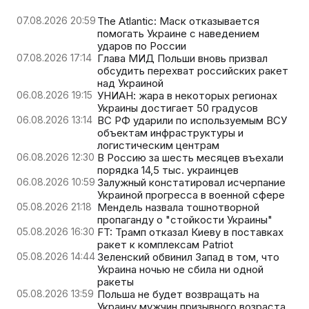
07.08.2026 20:59
The Atlantic: Маск отказывается
помогать Украине с наведением
ударов по России
07.08.2026 17:14
Глава МИД Польши вновь призвал
обсудить перехват российских ракет
над Украиной
06.08.2026 19:15
УНИАН: жара в некоторых регионах
Украины достигает 50 градусов
06.08.2026 13:14
ВС РФ ударили по используемым ВСУ
объектам инфраструктуры и
логистическим центрам
06.08.2026 12:30
В Россию за шесть месяцев въехали
порядка 14,5 тыс. украинцев
06.08.2026 10:59
Залужный констатировал исчерпание
Украиной прогресса в военной сфере
05.08.2026 21:18
Мендель назвала тошнотворной
пропаганду о "стойкости Украины"
05.08.2026 16:30
FT: Трамп отказал Киеву в поставках
ракет к комплексам Patriot
05.08.2026 14:44
Зеленский обвинил Запад в том, что
Украина ночью не сбила ни одной
ракеты
05.08.2026 13:59
Польша не будет возвращать на
Украину мужчин призывного возраста