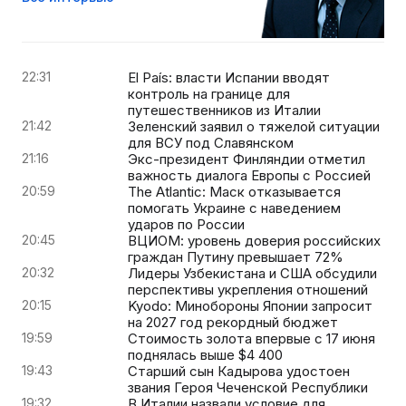
22:31
El País: власти Испании вводят
контроль на границе для
путешественников из Италии
21:42
Зеленский заявил о тяжелой ситуации
для ВСУ под Славянском
21:16
Экс-президент Финляндии отметил
важность диалога Европы с Россией
20:59
The Atlantic: Маск отказывается
помогать Украине с наведением
ударов по России
20:45
ВЦИОМ: уровень доверия российских
граждан Путину превышает 72%
20:32
Лидеры Узбекистана и США обсудили
перспективы укрепления отношений
20:15
Kyodo: Минобороны Японии запросит
на 2027 год рекордный бюджет
19:59
Стоимость золота впервые с 17 июня
поднялась выше $4 400
19:43
Старший сын Кадырова удостоен
звания Героя Чеченской Республики
19:32
В Италии назвали условие для