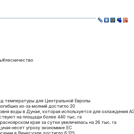
ь
#лесничество
рд температуры для Центральной Европы
 погибших из-за молний достигло 20
овня воды в Дунае, которая используется для охлаждения А
ствуют на площади более 440 тыс. га
асноярском крае за сутки увеличилась на 26 тыс. га
 Дуная несет угрозу экономике ЕС
сении в Венесуэле достигло 6 125