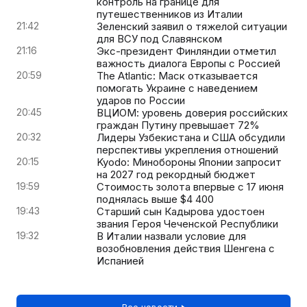
контроль на границе для
путешественников из Италии
21:42
Зеленский заявил о тяжелой ситуации
для ВСУ под Славянском
21:16
Экс-президент Финляндии отметил
важность диалога Европы с Россией
20:59
The Atlantic: Маск отказывается
помогать Украине с наведением
ударов по России
20:45
ВЦИОМ: уровень доверия российских
граждан Путину превышает 72%
20:32
Лидеры Узбекистана и США обсудили
перспективы укрепления отношений
20:15
Kyodo: Минобороны Японии запросит
на 2027 год рекордный бюджет
19:59
Стоимость золота впервые с 17 июня
поднялась выше $4 400
19:43
Старший сын Кадырова удостоен
звания Героя Чеченской Республики
19:32
В Италии назвали условие для
возобновления действия Шенгена с
Испанией
Все новости