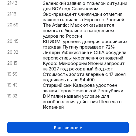
21:42
Зеленский заявил о тяжелой ситуации
для ВСУ под Славянском
21:16
Экс-президент Финляндии отметил
важность диалога Европы с Россией
20:59
The Atlantic: Маск отказывается
помогать Украине с наведением
ударов по России
20:45
ВЦИОМ: уровень доверия российских
граждан Путину превышает 72%
20:32
Лидеры Узбекистана и США обсудили
перспективы укрепления отношений
20:15
Kyodo: Минобороны Японии запросит
на 2027 год рекордный бюджет
19:59
Стоимость золота впервые с 17 июня
поднялась выше $4 400
19:43
Старший сын Кадырова удостоен
звания Героя Чеченской Республики
19:32
В Италии назвали условие для
возобновления действия Шенгена с
Испанией
Все новости