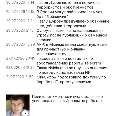
30.07.2026 17:14
Павел Дуров включен в перечень
террористов и экстремистов
29.07.2026 14:15
В России могут заблокировать чат-
бот "Дайвинчик"
29.07.2026 12:31
Павлу Дурову предъявлено обвинение
в содействии терроризму
28.07.2026 21:15
Супруга Пашиняна пожаловалась на
угрозы после публикаций о семейном
насилии
28.07.2026 18:29
AFP: в Мьянме ввели смертную казнь
для причастных к онлайн-
мошенничеству
27.07.2026 20:45
Песков заявил о контактах по
восстановлению работы Telegram
23.07.2026 18:30
Глава Nvidia считает чушью опасения
по поводу использования ИИ
21.07.2026 21:59
Минцифры подготовило доктрину по
борьбе с IТ-преступлениями
Политолог Ежов: политика сделок – не
универсальна, и с Ираном не работает