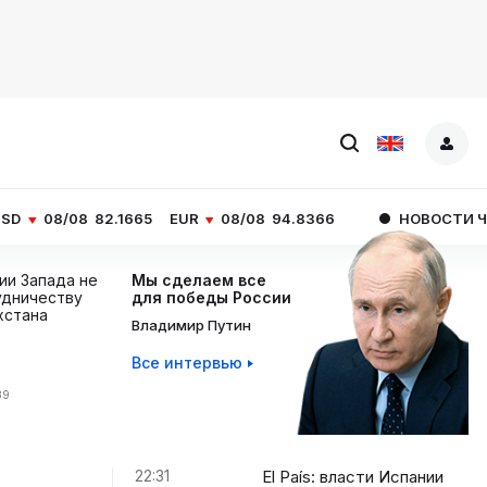
82.1665
EUR
08/08
94.8366
НОВОСТИ ЧАСА
El País:
ции Запада не
Мы сделаем все
дничеству
для победы России
хстана
Владимир Путин
Все интервью
39
22:31
El País: власти Испании