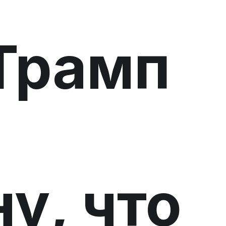
 Трамп
у, что