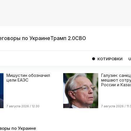
еговоры по Украине
Трамп 2.0
СВО
КОТИРОВКИ
USD
08/08
Мишустин обозначил
Галузин: санк
цели ЕАЭС
мешают сотру
России и Каза
7 августа 2026 / 12:30
7 августа 2026 / 11:
воры по Украине