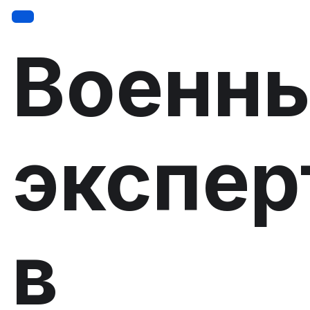
Военн
экспер
в