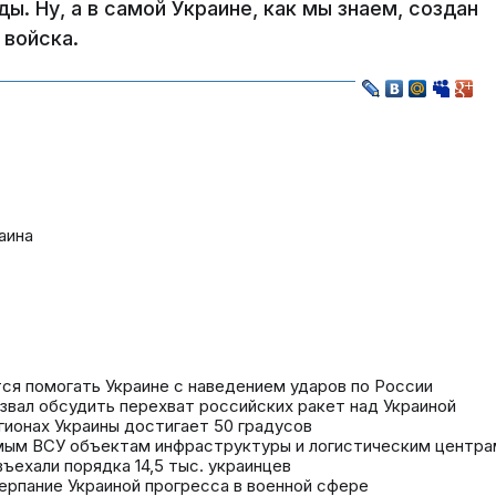
ы. Ну, а в самой Украине, как мы знаем, создан
 войска.
аина
ется помогать Украине с наведением ударов по России
звал обсудить перехват российских ракет над Украиной
гионах Украины достигает 50 градусов
мым ВСУ объектам инфраструктуры и логистическим центра
ъехали порядка 14,5 тыс. украинцев
ерпание Украиной прогресса в военной сфере