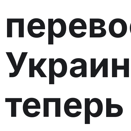
перев
Украин
теперь