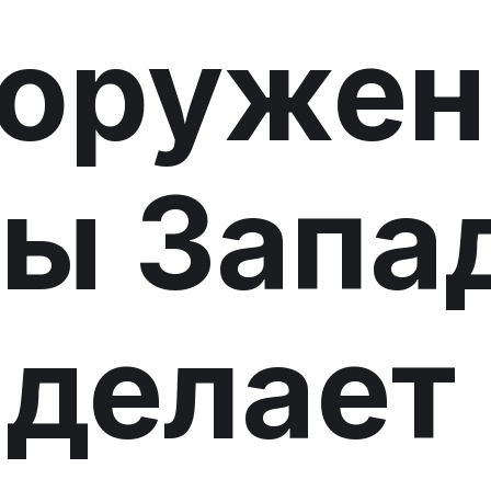
ооружен
ы Запа
 делает