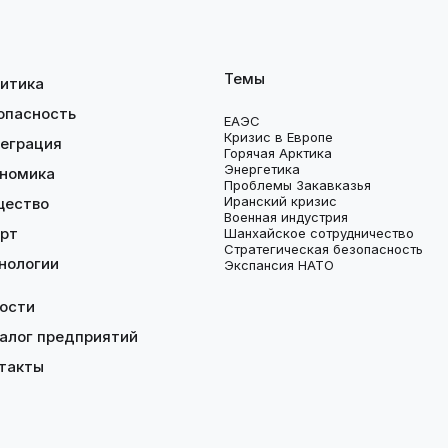
Темы
итика
опасность
ЕАЭС
Кризис в Европе
еграция
Горячая Арктика
Энергетика
номика
Проблемы Закавказья
Иранский кризис
щество
Военная индустрия
рт
Шанхайское сотрудничество
Стратегическая безопасность
нологии
Экспансия НАТО
ости
алог предприятий
такты