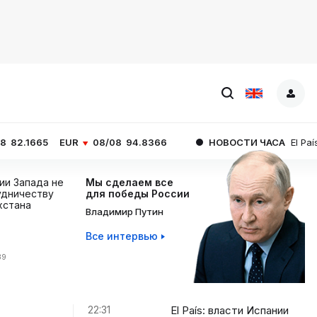
EUR
08/08
94.8366
НОВОСТИ ЧАСА
El País: власти И
ции Запада не
Мы сделаем все
дничеству
для победы России
хстана
Владимир Путин
Все интервью
39
22:31
El País: власти Испании