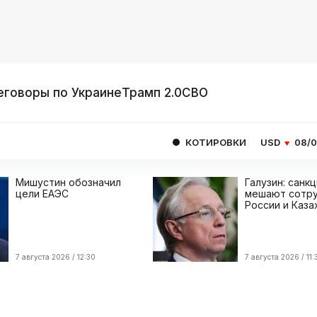
еговоры по Украине
Трамп 2.0
СВО
КОТИРОВКИ
USD
08/08
82.1665
Мишустин обозначил
Галузин: санк
цели ЕАЭС
мешают сотру
России и Каза
7 августа 2026 / 12:30
7 августа 2026 / 11: