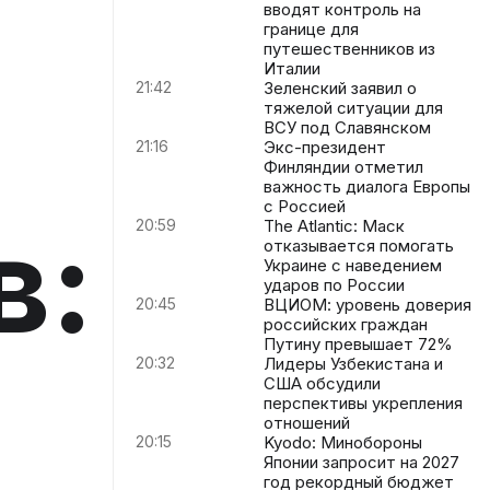
вводят контроль на
границе для
путешественников из
Италии
21:42
Зеленский заявил о
тяжелой ситуации для
ВСУ под Славянском
21:16
Экс-президент
Финляндии отметил
важность диалога Европы
с Россией
в:
20:59
The Atlantic: Маск
отказывается помогать
Украине с наведением
ударов по России
20:45
ВЦИОМ: уровень доверия
российских граждан
Путину превышает 72%
20:32
Лидеры Узбекистана и
США обсудили
перспективы укрепления
отношений
20:15
Kyodo: Минобороны
Японии запросит на 2027
год рекордный бюджет