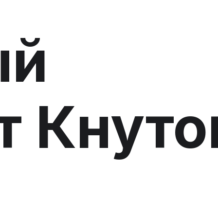
ый
т Кнуто