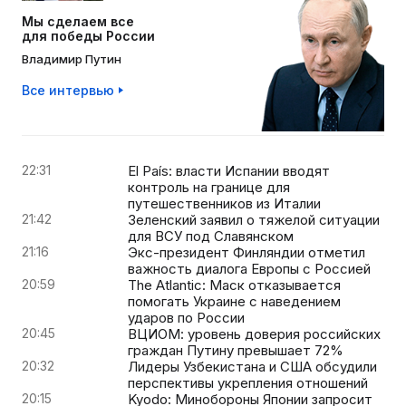
Мы сделаем все
для победы России
Владимир Путин
Все интервью
22:31
El País: власти Испании вводят
контроль на границе для
путешественников из Италии
21:42
Зеленский заявил о тяжелой ситуации
для ВСУ под Славянском
21:16
Экс-президент Финляндии отметил
важность диалога Европы с Россией
20:59
The Atlantic: Маск отказывается
помогать Украине с наведением
ударов по России
20:45
ВЦИОМ: уровень доверия российских
граждан Путину превышает 72%
20:32
Лидеры Узбекистана и США обсудили
перспективы укрепления отношений
20:15
Kyodo: Минобороны Японии запросит