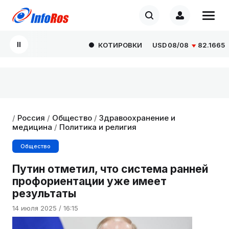
КОТИРОВКИ
USD
08/08
82.1665
0.0
/
Россия
/
Общество
/
Здравоохранение и
медицина
/
Политика и религия
Общество
Путин отметил, что система ранней
профориентации уже имеет
результаты
14 июля 2025 / 16:15